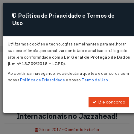
Política de Privacidade e Termos de
Uso
Acessar
Utilizamos cookies e tecnologias semelhantes para melhorar
sua experiência, personalizar conteúdo e analisar o tráfego do
site, em conformidade com a
Lei Geral de Proteção de Dados
Página Inicial
Notícias
(Lei nº 13.709/2018 – LGPD)
.
BME: Ações com Compradores Internacionais no
Ao continuar navegando, você declara que leu e concorda com
Jazzahead!...
nossa
Política de Privacidade
e nosso
Termo de Uso
.
Voltar
Li e concordo
BME: Ações com Compradores
Internacionais no Jazzahead!
25 abr 2017 - Comércio Exterior