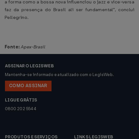
a forma como a bossa nova influenciou o jazz e vice-versa
faz da presença do Brasil ali ser fundamental”, conclui
Pellegrino.
Fonte:
Apex-Brasil
ASSINAR O LEGISWEB
Mantenha-se informado e atualizado com o LegisWeb.
COMO ASSINAR
LIGUE GRÁTIS
0800 202 5544
PRODUTOS E SERVIÇOS
LINKS LEGISWEB