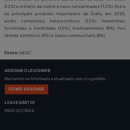
(12%) e minério de cobre e seus concentrados (7,2%). Entre
os principais produtos importados da Índia, em 2015,
estão compostos heterocíclicos (11%), inseticidas,
formicidas e herbicidas (10%), medicamentos (8%), fios
têxteis sintéticos (8%) e óleos combustíveis (8%).
Fonte:
MDIC
ASSINAR O LEGISWEB
Mantenha-se informado e atualizado com o LegisWeb.
COMO ASSINAR
LIGUE GRÁTIS
0800 202 5544