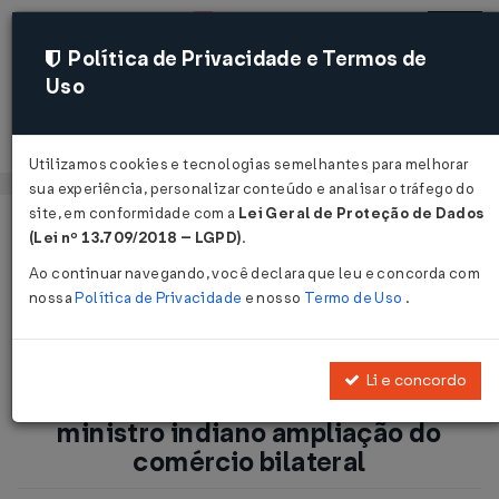
Política de Privacidade e Termos de
Uso
Acessar
Utilizamos cookies e tecnologias semelhantes para melhorar
sua experiência, personalizar conteúdo e analisar o tráfego do
site, em conformidade com a
Lei Geral de Proteção de Dados
Página Inicial
Notícias
(Lei nº 13.709/2018 – LGPD)
.
Marcos Pereira discute com ministro indiano ampliação do
Ao continuar navegando, você declara que leu e concorda com
comércio bilateral...
nossa
Política de Privacidade
e nosso
Termo de Uso
.
Voltar
Li e concordo
Marcos Pereira discute com
ministro indiano ampliação do
comércio bilateral