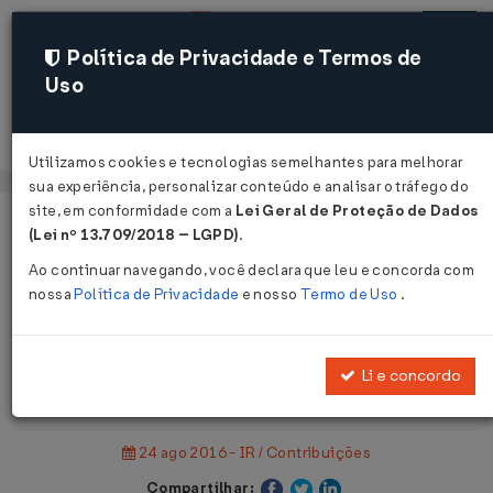
Política de Privacidade e Termos de
Uso
Acessar
Utilizamos cookies e tecnologias semelhantes para melhorar
sua experiência, personalizar conteúdo e analisar o tráfego do
site, em conformidade com a
Lei Geral de Proteção de Dados
Página Inicial
Notícias
(Lei nº 13.709/2018 – LGPD)
.
DARF: Instituídos novos códigos de receita ...
Ao continuar navegando, você declara que leu e concorda com
nossa
Política de Privacidade
e nosso
Termo de Uso
.
Voltar
DARF: Instituídos novos códigos de
Li e concordo
receita
24 ago 2016 - IR / Contribuições
Compartilhar: