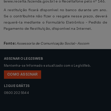
(www.receita.fazenda.gov.br) e o Receitafone pelo nº 146.
A restituição ficará disponível no banco durante um ano.
Se o contribuinte não fizer o resgate nesse prazo, deverá
requerê-la mediante o Formulário Eletrônico - Pedido de
Pagamento de Restituição, disponível na Internet.
Fonte:
Assessoria de Comunicação Social- Ascom
ASSINAR O LEGISWEB
Mantenha-se informado e atualizado com o LegisWeb.
COMO ASSINAR
LIGUE GRÁTIS
0800 202 5544