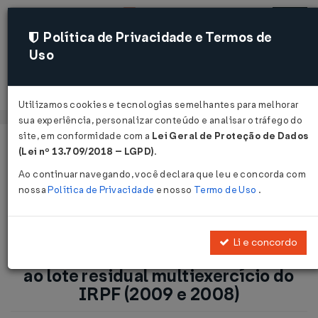
Política de Privacidade e Termos de
Uso
Acessar
Utilizamos cookies e tecnologias semelhantes para melhorar
sua experiência, personalizar conteúdo e analisar o tráfego do
site, em conformidade com a
Lei Geral de Proteção de Dados
Página Inicial
Notícias
(Lei nº 13.709/2018 – LGPD)
.
Receita libera Hoje (10.05) consulta ao lote residual
Ao continuar navegando, você declara que leu e concorda com
multiexercício do IRPF (2009 e 2008)...
nossa
Política de Privacidade
e nosso
Termo de Uso
.
Voltar
Li e concordo
Receita libera Hoje (10.05) consulta
ao lote residual multiexercício do
IRPF (2009 e 2008)