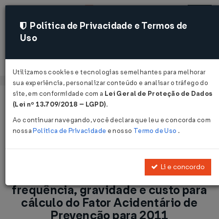
Política de Privacidade e Termos de
Uso
Acessar
Utilizamos cookies e tecnologias semelhantes para melhorar
sua experiência, personalizar conteúdo e analisar o tráfego do
site, em conformidade com a
Lei Geral de Proteção de Dados
Página Inicial
Notícias
(Lei nº 13.709/2018 – LGPD)
.
Publicados os índices de frequência, gravidade e custo para
Ao continuar navegando, você declara que leu e concorda com
cálculo do Fator Acidentário de Prevenção para 2011 ...
nossa
Política de Privacidade
e nosso
Termo de Uso
.
Voltar
Li e concordo
Publicados os índices de
frequência, gravidade e custo para
cálculo do Fator Acidentário de
Prevenção para 2011