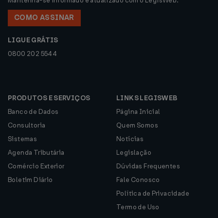
Mantenha-se informado e atualizado com o LegisWeb.
COMO ASSINAR
LIGUE GRÁTIS
0800 202 5544
PRODUTOS E SERVIÇOS
LINKS LEGISWEB
Banco de Dados
Página Inicial
Consultoria
Quem Somos
Sistemas
Notícias
Agenda Tributária
Legislação
Comércio Exterior
Dúvidas Frequentes
Boletim Diário
Fale Conosco
Política de Privacidade
Termo de Uso