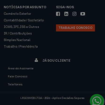
NOTÍCIAS POR ASSUNTO
SIGA-NOS
Comércio Exterior
Contabilidade / Societário
ICMS, IPI, ISS e Outros
TRABALHE CONOSCO
IR / Contribuições
Simples Nacional
Trabalho / Previdência
JÁ SOU CLIENTE
Área do Assinante
Fale Conosco
Telefones
LEGISWEB LTDA - 2026 - Agilize Decisões Seguras