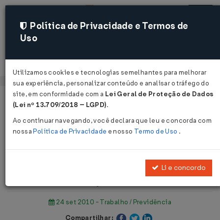
Política de Privacidade e Termos de
Uso
Acessar
Utilizamos cookies e tecnologias semelhantes para melhorar
sua experiência, personalizar conteúdo e analisar o tráfego do
site, em conformidade com a
Lei Geral de Proteção de Dados
Página Inicial
Notícias
(Lei nº 13.709/2018 – LGPD)
.
Licença por casamento pode aumentar para cinco dias ...
Ao continuar navegando, você declara que leu e concorda com
nossa
Política de Privacidade
e nosso
Termo de Uso
.
Voltar
Licença por casamento pode
Li e concordo
aumentar para cinco dias
24 set 2010 - Trabalho / Previdência
Compartilhar: