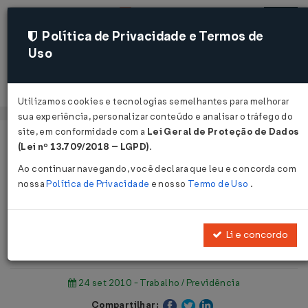
Política de Privacidade e Termos de
Uso
Acessar
Utilizamos cookies e tecnologias semelhantes para melhorar
sua experiência, personalizar conteúdo e analisar o tráfego do
site, em conformidade com a
Lei Geral de Proteção de Dados
Página Inicial
Notícias
(Lei nº 13.709/2018 – LGPD)
.
Projeto permite pagamento do Fies com FGTS ...
Ao continuar navegando, você declara que leu e concorda com
nossa
Política de Privacidade
e nosso
Termo de Uso
.
Voltar
Projeto permite pagamento do Fies
Li e concordo
com FGTS
24 set 2010 - Trabalho / Previdência
Compartilhar: