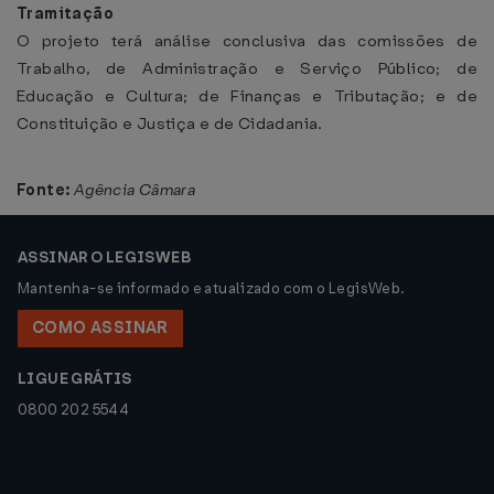
Tramitação
O projeto terá análise conclusiva das comissões de
Trabalho, de Administração e Serviço Público; de
Educação e Cultura; de Finanças e Tributação; e de
Constituição e Justiça e de Cidadania.
Fonte:
Agência Câmara
ASSINAR O LEGISWEB
Mantenha-se informado e atualizado com o LegisWeb.
COMO ASSINAR
LIGUE GRÁTIS
0800 202 5544