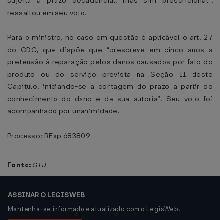
sujeita a prazo decadencial, mas sim prescricional”,
ressaltou em seu voto.
Para o ministro, no caso em questão é aplicável o art. 27
do CDC, que dispõe que “prescreve em cinco anos a
pretensão à reparação pelos danos causados por fato do
produto ou do serviço prevista na Seção II deste
Capítulo, iniciando-se a contagem do prazo a partir do
conhecimento do dano e de sua autoria”. Seu voto foi
acompanhado por unanimidade.
Processo: REsp 683809
Fonte:
STJ
ASSINAR O LEGISWEB
Mantenha-se informado e atualizado com o LegisWeb.