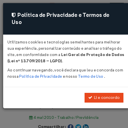
Política de Privacidade e Termos de
Uso
Acessar
Utilizamos cookies e tecnologias semelhantes para melhorar
sua experiência, personalizar conteúdo e analisar o tráfego do
site, em conformidade com a
Lei Geral de Proteção de Dados
Página Inicial
Notícias
(Lei nº 13.709/2018 – LGPD)
.
Má prestação de serviço: indenização prescreve em 5 anos ...
Ao continuar navegando, você declara que leu e concorda com
nossa
Política de Privacidade
e nosso
Termo de Uso
.
Voltar
Má prestação de serviço:
Li e concordo
indenização prescreve em 5 anos
4 mai 2010 - Trabalho / Previdência
Compartilhar: