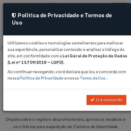
Política de Privacidade e Termos de
Uso
Acessar
Utilizamos cookies e tecnologias semelhantes para melhorar
sua experiência, personalizar conteúdo e analisar o tráfego do
site, em conformidade com a
Lei Geral de Proteção de Dados
Página Inicial
Legislações
Legislação Federal
Voltar
(Lei nº 13.709/2018 – LGPD)
.
Ao continuar navegando, você declara que leu e concorda com
Resolução CONFEA Nº 1007 DE
nossa
Política de Privacidade
e nosso
Termo de Uso
.
05/12/2003
Publicado no DOU em 5 dez 2003
Li e concordo
Compartilhar:
Dispõe sobre o registro de profissionais, aprova os modelos e
os critérios para expedição de Carteira de Identidade