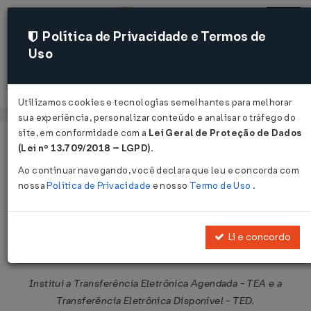
Política de Privacidade e Termos de
Uso
Acessar
Utilizamos cookies e tecnologias semelhantes para melhorar
sua experiência, personalizar conteúdo e analisar o tráfego do
site, em conformidade com a
Lei Geral de Proteção de Dados
Página Inicial
Legislações
Legislação Federal
Voltar
(Lei nº 13.709/2018 – LGPD)
.
Ao continuar navegando, você declara que leu e concorda com
Circular BACEN Nº 3115 DE
nossa
Política de Privacidade
e nosso
Termo de Uso
.
18/04/2002
Publicado no DOU em 19 abr 2002
Li e concordo
Compartilhar:
Institui a Transferência Eletrônica Agendada - TEA e a
Transferência Eletrônica Disponível - TED.