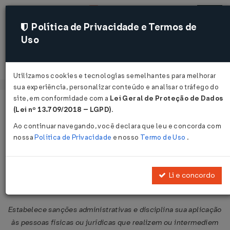
Política de Privacidade e Termos de
Uso
Acessar
Utilizamos cookies e tecnologias semelhantes para melhorar
sua experiência, personalizar conteúdo e analisar o tráfego do
site, em conformidade com a
Lei Geral de Proteção de Dados
Página Inicial
Legislações
Legislação Federal
Voltar
(Lei nº 13.709/2018 – LGPD)
.
Ao continuar navegando, você declara que leu e concorda com
Resolução CNSP nº 60 de
nossa
Política de Privacidade
e nosso
Termo de Uso
.
03/09/2001
Li e concordo
Compartilhar:
Estabelece sanções administrativas e disciplina sua aplicação
às pessoas físicas ou jurídicas que realizem ou intermediem