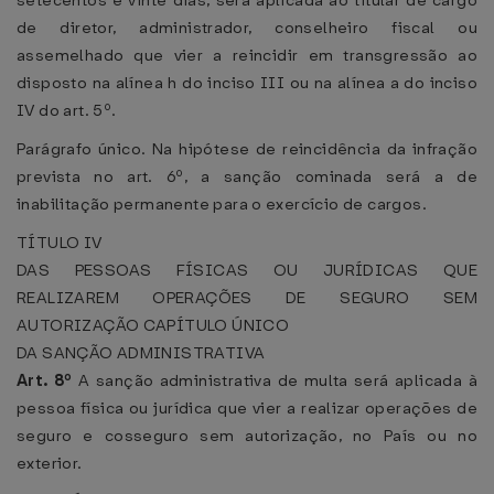
setecentos e vinte dias, será aplicada ao titular de cargo
de diretor, administrador, conselheiro fiscal ou
assemelhado que vier a reincidir em transgressão ao
disposto na alínea h do inciso III ou na alínea a do inciso
IV do art. 5º.
Parágrafo único. Na hipótese de reincidência da infração
prevista no art. 6º, a sanção cominada será a de
inabilitação permanente para o exercício de cargos.
TÍTULO IV
DAS PESSOAS FÍSICAS OU JURÍDICAS QUE
REALIZAREM OPERAÇÕES DE SEGURO SEM
AUTORIZAÇÃO
CAPÍTULO ÚNICO
DA SANÇÃO ADMINISTRATIVA
Art. 8º
A sanção administrativa de multa será aplicada à
pessoa física ou jurídica que vier a realizar operações de
seguro e cosseguro sem autorização, no País ou no
exterior.