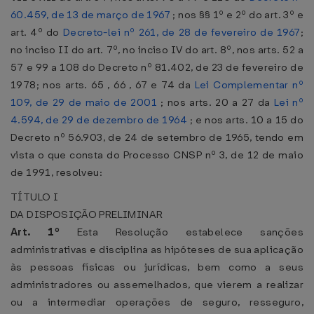
60.459, de 13 de março de 1967
; nos §§ 1º e 2º do art. 3º e
art. 4º do
Decreto-lei nº 261, de 28 de fevereiro de 1967
;
no inciso II do art. 7º, no inciso IV do art. 8º, nos arts. 52 a
57 e 99 a 108 do Decreto nº 81.402, de 23 de fevereiro de
1978; nos arts. 65 , 66 , 67 e 74 da
Lei Complementar nº
109, de 29 de maio de 2001
; nos arts. 20 a 27 da
Lei nº
4.594, de 29 de dezembro de 1964
; e nos arts. 10 a 15 do
Decreto nº 56.903, de 24 de setembro de 1965, tendo em
vista o que consta do Processo CNSP nº 3, de 12 de maio
de 1991, resolveu:
TÍTULO I
DA DISPOSIÇÃO PRELIMINAR
Art. 1º
Esta Resolução estabelece sanções
administrativas e disciplina as hipóteses de sua aplicação
às pessoas físicas ou jurídicas, bem como a seus
administradores ou assemelhados, que vierem a realizar
ou a intermediar operações de seguro, resseguro,