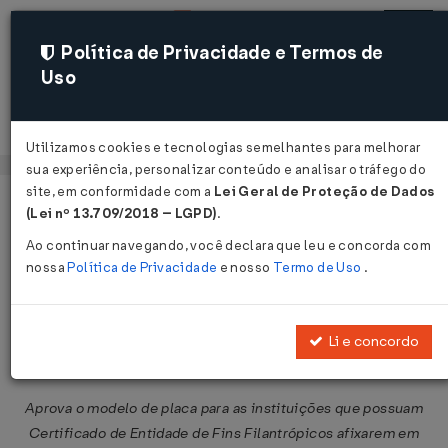
Política de Privacidade e Termos de
Uso
Acessar
Utilizamos cookies e tecnologias semelhantes para melhorar
sua experiência, personalizar conteúdo e analisar o tráfego do
site, em conformidade com a
Lei Geral de Proteção de Dados
Página Inicial
Legislações
Legislação Federal
Voltar
(Lei nº 13.709/2018 – LGPD)
.
Ao continuar navegando, você declara que leu e concorda com
Resolução CNAS nº 178 de
nossa
Política de Privacidade
e nosso
Termo de Uso
.
10/08/2000
Li e concordo
Compartilhar:
Aprova o modelo de placa para as instituições que possuam
Certificado de Entidade de Fins Filantrópicos afixarem em