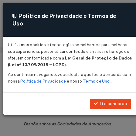
Política de Privacidade e Termos de
Uso
Acessar
Utilizamos cookies e tecnologias semelhantes para melhorar
sua experiência, personalizar conteúdo e analisar o tráfego do
site, em conformidade com a
Lei Geral de Proteção de Dados
Página Inicial
Legislações
Legislação Federal
Voltar
(Lei nº 13.709/2018 – LGPD)
.
Ao continuar navegando, você declara que leu e concorda com
Provimento OAB Nº 112 DE
nossa
Política de Privacidade
e nosso
Termo de Uso
.
10/09/2006
Publicado no DOU em 11 out 2006
Li e concordo
Compartilhar:
Dispõe sobre as Sociedades de Advogados.