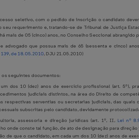
esso seletivo, com o pedido de inscrição o candidato deverá
o seu requerimento e, tratando-se de Tribunal de Justiça Est
 há mais de 05 (cinco) anos, no Conselho Seccional abrangido p
 de advogado que possua mais de 65 (sessenta e cinco) ano
 139, de 18.05.2010
, DJU 21.05.2010)
m os seguintes documentos:
 dos 10 (dez) anos de exercício profissional (art. 5º), prat
dimentos judiciais distintos, na área do Direito de competê
as respectivas serventias ou secretarias judiciais, das quai
ocessuais subscritas pelo candidato, devidamente protocolizad
toria, assessoria e direção jurídicas (art. 1º, II,
Lei nº 8
ho onde conste tal função, de ato de designação para direção 
o de que o candidato, em cada um dos 10 (dez) anos de exercíc