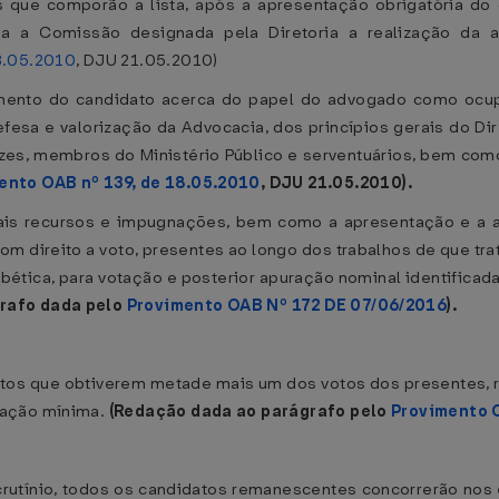
que comporão a lista, após a apresentação obrigatória do
da a Comissão designada pela Diretoria a realização da a
8.05.2010
, DJU 21.05.2010)
cimento do candidato acerca do papel do advogado como ocup
sa e valorização da Advocacia, dos princípios gerais do Dir
ízes, membros do Ministério Público e serventuários, bem co
ento OAB nº 139, de 18.05.2010
, DJU 21.05.2010).
ais recursos e impugnações, bem como a apresentação e a ar
m direito a voto, presentes ao longo dos trabalhos de que tr
ética, para votação e posterior apuração nominal identificad
rafo dada pelo
Provimento OAB Nº 172 DE 07/06/2016
).
idatos que obtiverem metade mais um dos votos dos presentes, 
tação mínima.
(Redação dada ao parágrafo pelo
Provimento O
crutínio, todos os candidatos remanescentes concorrerão nos 