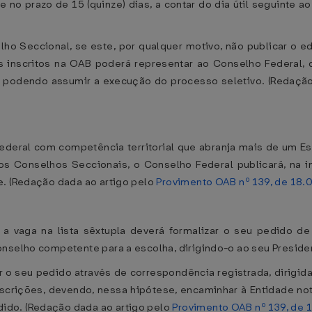
e no prazo de 15 (quinze) dias, a contar do dia útil seguinte ao
 Seccional, se este, por qualquer motivo, não publicar o edit
 inscritos na OAB poderá representar ao Conselho Federal, qu
, podendo assumir a execução do processo seletivo. (Redaçã
Federal com competência territorial que abranja mais de um Es
s Conselhos Seccionais, o Conselho Federal publicará, na imp
e. (Redação dada ao artigo pelo
Provimento OAB nº 139, de 18.
 vaga na lista sêxtupla deverá formalizar o seu pedido de 
onselho competente para a escolha, dirigindo-o ao seu Preside
ar o seu pedido através de correspondência registrada, dirig
nscrições, devendo, nessa hipótese, encaminhar à Entidade no
ido. (Redação dada ao artigo pelo
Provimento OAB nº 139, de 