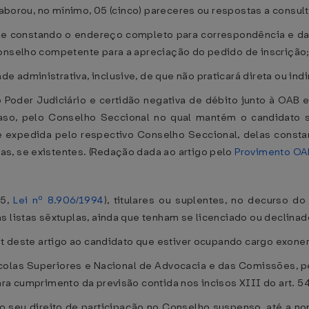
elaborou, no mínimo, 05 (cinco) pareceres ou respostas a consu
 dele constando o endereço completo para correspondência e 
Conselho competente para a apreciação do pedido de inscrição
 administrativa, inclusive, de que não praticará direta ou in
ao Poder Judiciário e certidão negativa de débito junto à OAB
 caso, pelo Conselho Seccional no qual mantém o candidato s
 expedida pelo respectivo Conselho Seccional, delas constan
s, se existentes. (Redação dada ao artigo pelo
Provimento OAB
45,
Lei nº 8.906/1994
), titulares ou suplentes, no decurso do
s listas sêxtuplas, ainda que tenham se licenciado ou declinad
put deste artigo ao candidato que estiver ocupando cargo exone
scolas Superiores e Nacional de Advocacia e das Comissões, p
ra cumprimento da previsão contida nos incisos XIII do art. 54
rão seu direito de participação no Conselho suspenso, até a 