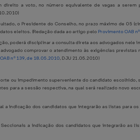
m direito a voto, no número equivalente de vagas a serem 
.10.2010)
ltado, o Presidente do Conselho, no prazo máximo de 05 (cinco
datos eleitos. (Redação dada ao artigo pelo
Provimento OAB nº
o, poderá disciplinar a consulta direta aos advogados nele in
dvogado comprovar o atendimento às exigências previstas no
OAB nº 139, de 18.05.2010
, DJU 21.05.2010)
morte ou impedimento superveniente do candidato escolhido,
s para a sessão respectiva, na qual será realizado novo escr
 a indicação dos candidatos que integrarão as listas para os
eccionais a indicação dos candidatos que integrarão as list