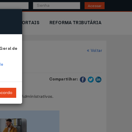
Acessar
IOR
PORTAIS
REFORMA TRIBUTÁRIA
 Geral de
Voltar
de
Compartilhar:
ncordo
iciários e Administrativos.