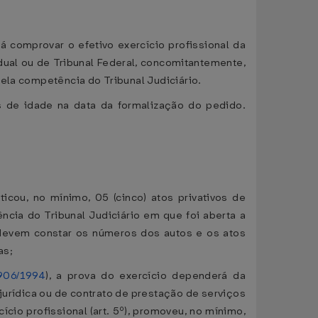
 comprovar o efetivo exercício profissional da
adual ou de Tribunal Federal, concomitantemente,
ela competência do Tribunal Judiciário.
s de idade na data da formalização do pedido.
icou, no mínimo, 05 (cinco) atos privativos de
ncia do Tribunal Judiciário em que foi aberta a
s devem constar os números dos autos e os atos
as;
.906/1994
), a prova do exercício dependerá da
jurídica ou de contrato de prestação de serviços
io profissional (art. 5º), promoveu, no mínimo,