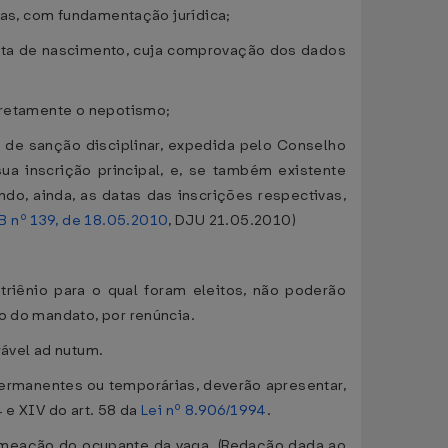
ltas, com fundamentação jurídica;
data de nascimento, cuja comprovação dos dados
;
diretamente o nepotismo;
 e de sanção disciplinar, expedida pelo Conselho
ua inscrição principal, e, se também existente
do, ainda, as datas das inscrições respectivas,
 nº 139, de 18.05.2010
, DJU 21.05.2010)
 triênio para o qual foram eleitos, não poderão
o do mandato, por renúncia.
rável ad nutum.
ermanentes ou temporárias, deverão apresentar,
 e XIV do art. 58 da
Lei nº 8.906/1994
.
nomeação do ocupante da vaga. (Redação dada ao