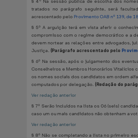
§ 4º Na sessão pública de escolha dos nomes 
tratados no parágrafo seguinte, será faculta
acrescentado pelo
Provimento OAB nº 139, de 1
§ 5º A arguição terá em vista aferir o conhe
compromisso com o regime democrático e a defe
devem nortear as relações entre advogados, ju
Justiça.
(Parágrafo acrescentado pelo
Provim
§ 6º Na sessão, após o julgamento dos eventu
Conselheiros e Membros Honorários Vitalícios co
os nomes sociais dos candidatos em ordem alfab
computados por delegação.
(Redação do parág
Ver redação anterior
§ 7º Serão incluídos na lista os 06 (seis) cand
caso um ou mais candidatos não obtenham a vo
Ver redação anterior
§ 8º Não se completando a lista no primeiro es