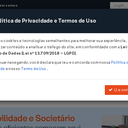
em somos
ítica de Privacidade e Termos de Uso
CONSULTORIA
SISTEMAS
COMÉRCIO EXTER
os cookies e tecnologias semelhantes para melhorar sua experiência,
zar conteúdo e analisar o tráfego do site, em conformidade com a
Lei
 de Dados (Lei nº 13.709/2018 – LGPD)
.
9/03/2004
nuar navegando, você declara que leu e concorda com nossa
Política 
ade
e nosso
Termo de Uso
.
Li e co
em lista sêxtupla, de advogados que devam integrar os Tribunais Jud