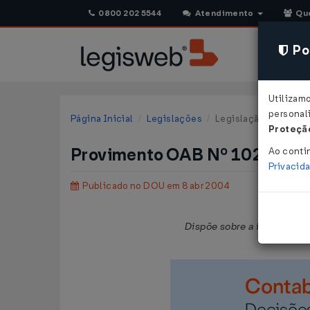
0800 202 5544
Atendimento
Qu
Pol
Utilizam
personali
Página Inicial
Legislações
Legislação Federal
Proteção
Provimento OAB Nº 102 DE 0
Ao conti
Privacid
Publicado no DOU em 8 abr 2004
Dispõe sobre a indicação, 