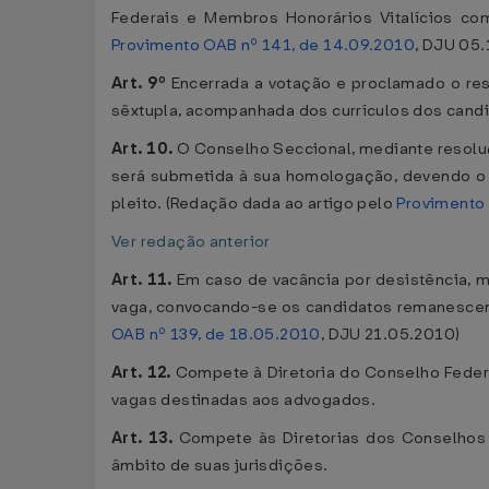
Federais e Membros Honorários Vitalícios co
Provimento OAB nº 141, de 14.09.2010
, DJU 05
Art. 9º
Encerrada a votação e proclamado o resu
sêxtupla, acompanhada dos currículos dos candi
Art. 10.
O Conselho Seccional, mediante resoluçã
será submetida à sua homologação, devendo o a
pleito. (Redação dada ao artigo pelo
Provimento 
Ver redação anterior
Art. 11.
Em caso de vacância por desistência, 
vaga, convocando-se os candidatos remanescente
OAB nº 139, de 18.05.2010
, DJU 21.05.2010)
Art. 12.
Compete à Diretoria do Conselho Federal
vagas destinadas aos advogados.
Art. 13.
Compete às Diretorias dos Conselhos S
âmbito de suas jurisdições.