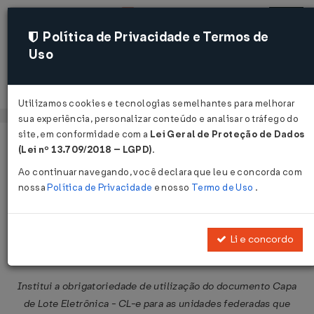
Política de Privacidade e Termos de
Uso
Acessar
Utilizamos cookies e tecnologias semelhantes para melhorar
sua experiência, personalizar conteúdo e analisar o tráfego do
site, em conformidade com a
Lei Geral de Proteção de Dados
Página Inicial
Legislações
Legislação Federal
Voltar
(Lei nº 13.709/2018 – LGPD)
.
Ao continuar navegando, você declara que leu e concorda com
Protocolo ICMS nº 168 de
nossa
Política de Privacidade
e nosso
Termo de Uso
.
04/10/2010
Publicado no DOU em 7 out 2010
Li e concordo
Compartilhar:
Institui a obrigatoriedade de utilização do documento Capa
de Lote Eletrônica - CL-e para as unidades federadas que