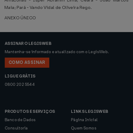
Amazonas - Isper Abrahim Lima; Ceará - João Marcos
Maia; Pará - Vando Vidal de Oliveira Rego.
ANEXO ÚNICO
ASSINAR O LEGISWEB
Mantenha-se informado e atualizado com o LegisWeb.
COMO ASSINAR
LIGUE GRÁTIS
0800 202 5544
PRODUTOS E SERVIÇOS
LINKS LEGISWEB
Banco de Dados
Página Inicial
Consultoria
Quem Somos