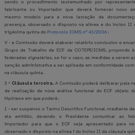
sendo o procedimento testemunhado por representant
fabricante ou importador que deverá fornecer novo e
mesmo modelo para a nova lacração da documentaç
presença, observado o disposto na alínea e do inciso II 
trigésima quinta do
Protocolo ICMS nº 41/2006
;
V - a Comissão deverá elaborar relatório conclusivo e enca
Grupo de Trabalho de ECF da COTEPE/ICMS, propondo à
federadas signatárias, se for o caso, as medidas a serem a
sanção administrativa a ser aplicada em conformidade com
na cláusula quinta.
3
-
Cláusula terceira.
A Comissão poderá deliberar pela 
de realização de nova análise funcional do ECF objeto d
hipótese em que poderá:
I - ser suspenso o Termo Descritivo Funcional, mediante d
ela emitido, devendo o Presidente comunicar ao fab
importador para que o ECF seja apresentado para nov
observado o disposto na alínea f do inciso II da cláusula qui