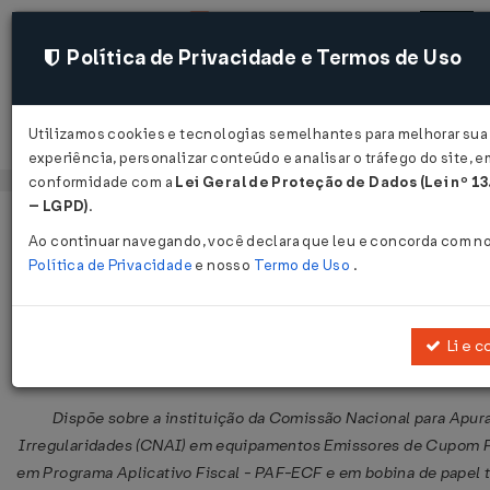
Política de Privacidade e Termos de Uso
Utilizamos cookies e tecnologias semelhantes para melhorar sua
Acessar
experiência, personalizar conteúdo e analisar o tráfego do site, e
conformidade com a
Lei Geral de Proteção de Dados (Lei nº 1
– LGPD)
.
Página Inicial
Legislações
Legislação Federal
Ao continuar navegando, você declara que leu e concorda com n
Política de Privacidade
e nosso
Termo de Uso
.
Protocolo ICMS nº 9 de 03/04/2009
Li e c
Compartilhar:
Dispõe sobre a instituição da Comissão Nacional para Apur
Irregularidades (CNAI) em equipamentos Emissores de Cupom Fi
em Programa Aplicativo Fiscal - PAF-ECF e em bobina de papel 