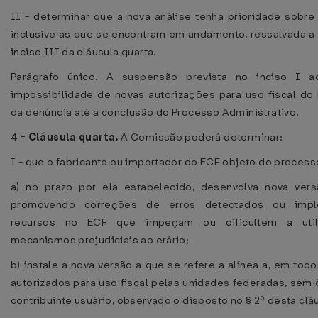
II - determinar que a nova análise tenha prioridade sobre
inclusive as que se encontram em andamento, ressalvada a 
inciso III da cláusula quarta.
Parágrafo único. A suspensão prevista no inciso I ac
impossibilidade de novas autorizações para uso fiscal do
da denúncia até a conclusão do Processo Administrativo.
4
-
Cláusula quarta.
A Comissão poderá determinar:
I - que o fabricante ou importador do ECF objeto do process
a) no prazo por ela estabelecido, desenvolva nova ver
promovendo correções de erros detectados ou impl
recursos no ECF que impeçam ou dificultem a util
mecanismos prejudiciais ao erário;
b) instale a nova versão a que se refere a alínea a, em tod
autorizados para uso fiscal pelas unidades federadas, sem 
contribuinte usuário, observado o disposto no § 2º desta clá