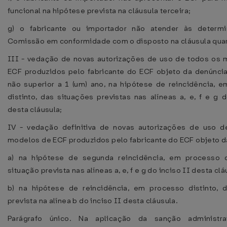
funcional na hipótese prevista na cláusula terceira;
g) o fabricante ou importador não atender às determ
Comissão em conformidade com o disposto na cláusula quar
III - vedação de novas autorizações de uso de todos os
ECF produzidos pelo fabricante do ECF objeto da denúncia
não superior a 1 (um) ano, na hipótese de reincidência, 
distinto, das situações previstas nas alíneas a, e, f e g d
desta cláusula;
IV - vedação definitiva de novas autorizações de uso d
modelos de ECF produzidos pelo fabricante do ECF objeto d
a) na hipótese de segunda reincidência, em processo di
situação prevista nas alíneas a, e, f e g do inciso II desta clá
b) na hipótese de reincidência, em processo distinto, 
prevista na alínea b do inciso II desta cláusula.
Parágrafo único. Na aplicação da sanção administra