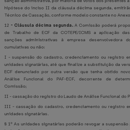
sanção administrativa, por maioria de votos dos presentes à
hipótese do inciso II da cláusula décima segunda, emitirã
Técnico de Cassação, conforme modelo constante no Anexo
12
-
Cláusula décima segunda.
A Comissão poderá propo
de Trabalho de ECF da COTEPE/ICMS a aplicação das
sanções administrativas à empresa desenvolvedora d
cumulativas ou não:
I - suspensão do cadastro, credenciamento ou registro 
unidades signatárias, até que finalize a substituição da ve
ECF denunciado por outra versão que tenha obtido nov
Análise Funcional do PAF-ECF, decorrente de deter
Comissão;
II - cassação do registro do Laudo de Análise Funcional do 
III - cassação do cadastro, credenciamento ou registro 
unidades signatárias.
§ 1º As unidades signatárias poderão revogar a suspensão 