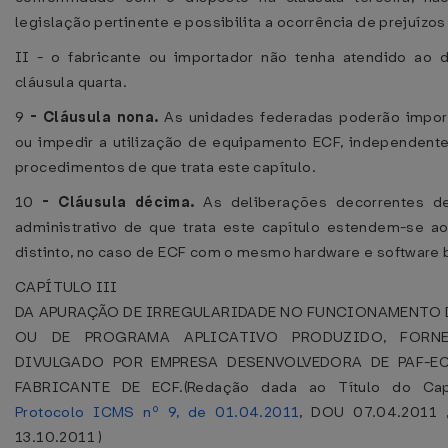
legislação pertinente e possibilita a ocorrência de prejuízos 
II - o fabricante ou importador não tenha atendido ao 
cláusula quarta.
9
-
Cláusula nona.
As unidades federadas poderão impor
ou impedir a utilização de equipamento ECF, independen
procedimentos de que trata este capítulo.
10
-
Cláusula décima.
As deliberações decorrentes d
administrativo de que trata este capítulo estendem-se ao
distinto, no caso de ECF com o mesmo hardware e software 
CAPÍTULO III
DA APURAÇÃO DE IRREGULARIDADE NO FUNCIONAMENTO D
OU DE PROGRAMA APLICATIVO PRODUZIDO, FORN
DIVULGADO POR EMPRESA DESENVOLVEDORA DE PAF-E
FABRICANTE DE ECF.(Redação dada ao Título do Cap
Protocolo ICMS nº 9, de 01.04.2011
, DOU 07.04.2011 
13.10.2011 )