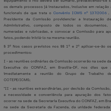
equipamento o rito deverá ser sumário, prevalecendo-se 
os demais processos já instaurados, inclusive em relação 
funcionais de que trata o
Convênio ICMS nº 137/2006
, 
Presidente da Comissão providenciar a instauração d
Administrativo, composto de todos os documentos,
numeradas e rubricadas, e convocar a Comissão para ap
fatos, podendo iniciá-lo na mesma reunião.
§ 3º Nos casos previstos nos §§ 1º e 2º aplicar-se-ão o
procedimentos:
I - as reuniões ordinárias da Comissão ocorrerão na sede da
Executiva do CONFAZ, em Brasília-DF, nos dias que
imediatamente a reunião do Grupo de Trabalho 
COTEPE/ICMS;
"II - as reuniões extraordinárias, por decisão da Comissão
a necessidade e conveniência para apuração dos fato
ocorrer na sede da Secretaria Executiva do CONFAZ, em Bras
na sede da Secretaria da Fazenda, da unidade federada