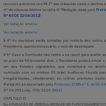
recursos previstos nos §§ 2º das cláusulas sexta e décima 
4º da cláusula décima terceira-B."(Redação dada pelo
Prot
Nº 80 DE 22/06/2012
)
Ver redação anterior
Ver redação anterior
§ 8º As decisões serão tomadas por maioria dos votos, a
Presidente, quando necessário, o voto de desempate.
§ 9º Caso a Comissão não venha a se reunir para avaliar a
no prazo de 90 (noventa) dias, o Presidente poderá enviar o
um dos Estados signatários, que constituirá, no âmbito
comissão com no mínimo 03 (três) Auditores Fiscais par
irregularidades, obedecendo as rotinas previstas neste
(Parágrafo acrescentado pelo
Protocolo ICMS nº 9, de 01.0
07.04.2011, rep. DOU 13.10.2011 )
CAPÍTULO II
DA APURAÇÃO DE IRREGULARIDADE NO FUNCIONAMENTO D