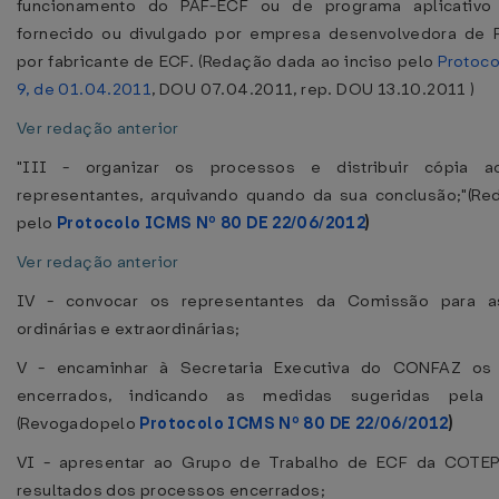
funcionamento do PAF-ECF ou de programa aplicativo 
fornecido ou divulgado por empresa desenvolvedora de 
por fabricante de ECF. (Redação dada ao inciso pelo
Protoc
9, de 01.04.2011
, DOU 07.04.2011, rep. DOU 13.10.2011 )
Ver redação anterior
"III - organizar os processos e distribuir cópia 
representantes, arquivando quando da sua conclusão;"(R
pelo
Protocolo ICMS Nº 80 DE 22/06/2012
)
Ver redação anterior
IV - convocar os representantes da Comissão para a
ordinárias e extraordinárias;
V - encaminhar à Secretaria Executiva do CONFAZ os
encerrados, indicando as medidas sugeridas pela 
(Revogadopelo
Protocolo ICMS Nº 80 DE 22/06/2012
)
VI - apresentar ao Grupo de Trabalho de ECF da COTE
resultados dos processos encerrados;