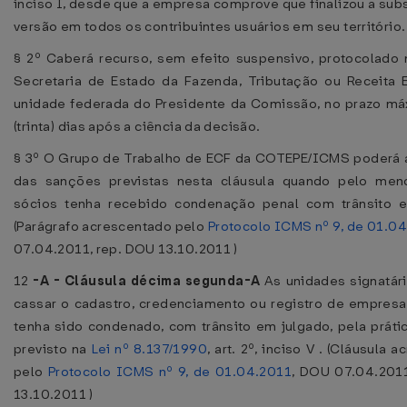
inciso I, desde que a empresa comprove que finalizou a subs
versão em todos os contribuintes usuários em seu território.
§ 2º Caberá recurso, sem efeito suspensivo, protocolado
Secretaria de Estado da Fazenda, Tributação ou Receita 
unidade federada do Presidente da Comissão, no prazo m
(trinta) dias após a ciência da decisão.
§ 3º O Grupo de Trabalho de ECF da COTEPE/ICMS poderá 
das sanções previstas nesta cláusula quando pelo me
sócios tenha recebido condenação penal com trânsito e
(Parágrafo acrescentado pelo
Protocolo ICMS nº 9, de 01.0
07.04.2011, rep. DOU 13.10.2011 )
12
-A -
Cláusula décima segunda-A
As unidades signatár
cassar o cadastro, credenciamento ou registro de empresa
tenha sido condenado, com trânsito em julgado, pela práti
previsto na
Lei nº 8.137/1990
, art. 2º, inciso V . (Cláusula 
pelo
Protocolo ICMS nº 9, de 01.04.2011
, DOU 07.04.201
13.10.2011 )