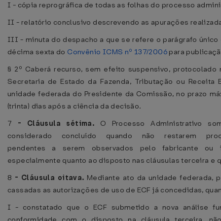
I - cópia reprográfica de todas as folhas do processo admini
II - relatório conclusivo descrevendo as apurações realizad
III - minuta do despacho a que se refere o parágrafo único 
décima sexta do
Convênio ICMS nº 137/2006
para publicaçã
§ 2º Caberá recurso, sem efeito suspensivo, protocolado
Secretaria de Estado da Fazenda, Tributação ou Receita 
unidade federada do Presidente da Comissão, no prazo m
(trinta) dias após a ciência da decisão.
7
-
Cláusula sétima.
O Processo Administrativo so
considerado concluído quando não restarem proc
pendentes a serem observados pelo fabricante ou i
especialmente quanto ao disposto nas cláusulas terceira e q
8
-
Cláusula oitava.
Mediante ato da unidade federada, 
cassadas as autorizações de uso de ECF já concedidas, qua
I - constatado que o ECF submetido a nova análise fu
conformidade com o disposto na cláusula terceira, nã