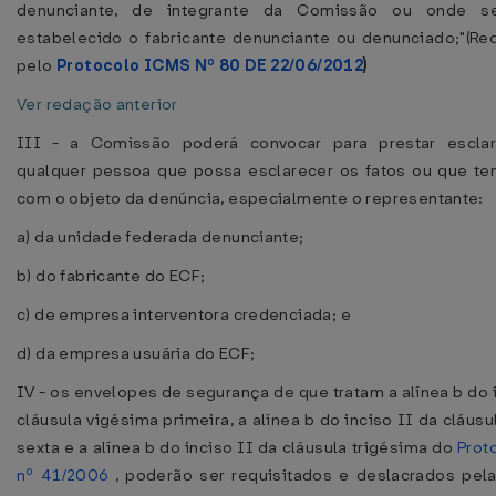
denunciante, de integrante da Comissão ou onde s
estabelecido o fabricante denunciante ou denunciado;"(R
pelo
Protocolo ICMS Nº 80 DE 22/06/2012
)
Ver redação anterior
III - a Comissão poderá convocar para prestar esclar
qualquer pessoa que possa esclarecer os fatos ou que te
com o objeto da denúncia, especialmente o representante:
a) da unidade federada denunciante;
b) do fabricante do ECF;
c) de empresa interventora credenciada; e
d) da empresa usuária do ECF;
IV - os envelopes de segurança de que tratam a alínea b do 
cláusula vigésima primeira, a alínea b do inciso II da cláus
sexta e a alínea b do inciso II da cláusula trigésima do
Prot
nº 41/2006
, poderão ser requisitados e deslacrados pe