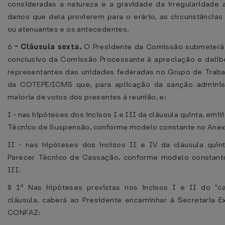
consideradas a natureza e a gravidade da irregularidade 
danos que dela provierem para o erário, as circunstâncias
ou atenuantes e os antecedentes.
6
-
Cláusula sexta.
O Presidente da Comissão submeterá 
conclusivo da Comissão Processante à apreciação e deli
representantes das unidades federadas no Grupo de Trab
da COTEPE/ICMS que, para aplicação da sanção administr
maioria de votos dos presentes à reunião, e:
I - nas hipóteses dos incisos I e III da cláusula quinta, emit
Técnico de Suspensão, conforme modelo constante no Anex
II - nas hipóteses dos incisos II e IV da cláusula quint
Parecer Técnico de Cassação, conforme modelo constant
III.
§ 1º Nas hipóteses previstas nos incisos I e II do "ca
cláusula, caberá ao Presidente encaminhar à Secretaria E
CONFAZ: