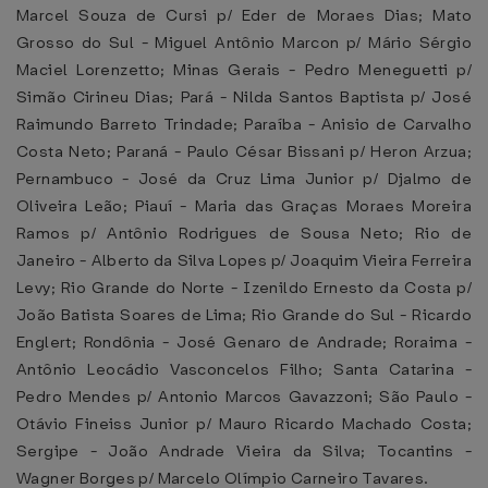
Marcel Souza de Cursi p/ Eder de Moraes Dias; Mato
Grosso do Sul - Miguel Antônio Marcon p/ Mário Sérgio
Maciel Lorenzetto; Minas Gerais - Pedro Meneguetti p/
Simão Cirineu Dias; Pará - Nilda Santos Baptista p/ José
Raimundo Barreto Trindade; Paraíba - Anisio de Carvalho
Costa Neto; Paraná - Paulo César Bissani p/ Heron Arzua;
Pernambuco - José da Cruz Lima Junior p/ Djalmo de
Oliveira Leão; Piauí - Maria das Graças Moraes Moreira
Ramos p/ Antônio Rodrigues de Sousa Neto; Rio de
Janeiro - Alberto da Silva Lopes p/ Joaquim Vieira Ferreira
Levy; Rio Grande do Norte - Izenildo Ernesto da Costa p/
João Batista Soares de Lima; Rio Grande do Sul - Ricardo
Englert; Rondônia - José Genaro de Andrade; Roraima -
Antônio Leocádio Vasconcelos Filho; Santa Catarina -
Pedro Mendes p/ Antonio Marcos Gavazzoni; São Paulo -
Otávio Fineiss Junior p/ Mauro Ricardo Machado Costa;
Sergipe - João Andrade Vieira da Silva; Tocantins -
Wagner Borges p/ Marcelo Olímpio Carneiro Tavares.