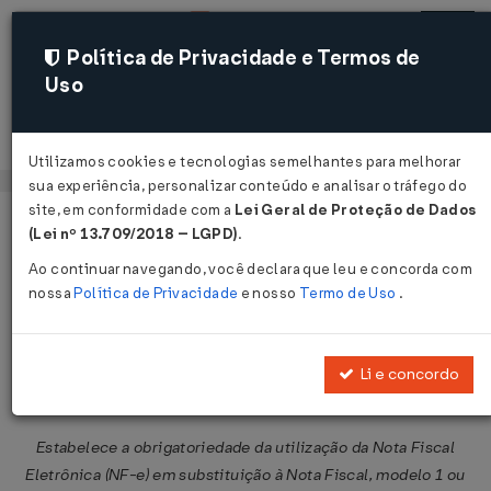
Política de Privacidade e Termos de
Uso
Acessar
Utilizamos cookies e tecnologias semelhantes para melhorar
sua experiência, personalizar conteúdo e analisar o tráfego do
site, em conformidade com a
Lei Geral de Proteção de Dados
Página Inicial
Legislações
Legislação Federal
Voltar
(Lei nº 13.709/2018 – LGPD)
.
Ao continuar navegando, você declara que leu e concorda com
Protocolo ICMS Nº 42 DE
nossa
Política de Privacidade
e nosso
Termo de Uso
.
03/07/2009
Publicado no DOU em 3 jul 2009
Li e concordo
Compartilhar:
Estabelece a obrigatoriedade da utilização da Nota Fiscal
Eletrônica (NF-e) em substituição à Nota Fiscal, modelo 1 ou