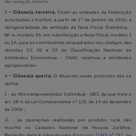
Ver redação anterior
3
-
Cláusula terceira.
Ficam as unidades da Federação
autorizadas a instituir, a partir de 1º de janeiro de 2010, a
obrigatoriedade de emissão da Nota Fiscal Eletrônica -
NF-e, modelo 55, em substituição a Nota Fiscal, modelo 1
ou 1A, para os contribuintes enquadrados nos códigos das
divisões 01, 02 e 03 da Classificação Nacional de
Atividades Econômicas - CNAE, relativos a atividades
agropecuárias.
4
-
Cláusula quarta.
O disposto neste protocolo não se
aplica:
I - ao Microempreendedor Individual - MEI, de que trata o
art. 18-A da Lei Complementar nº 123, de 14 de dezembro
de 2006 ;
II - às operações realizadas por produtor rural não
inscrito no Cadastro Nacional de Pessoa Jurídica.
(Redação dada à cláusula pelo
Protocolo ICMS nº 192, de