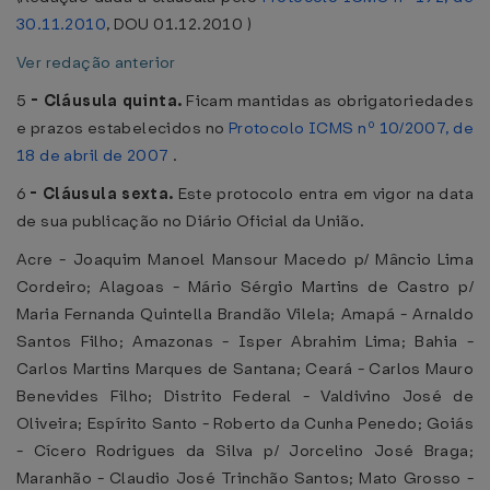
30.11.2010
, DOU 01.12.2010 )
Ver redação anterior
5
-
Cláusula quinta.
Ficam mantidas as obrigatoriedades
e prazos estabelecidos no
Protocolo ICMS nº 10/2007, de
18 de abril de 2007
.
6
-
Cláusula sexta.
Este protocolo entra em vigor na data
de sua publicação no Diário Oficial da União.
Acre - Joaquim Manoel Mansour Macedo p/ Mâncio Lima
Cordeiro; Alagoas - Mário Sérgio Martins de Castro p/
Maria Fernanda Quintella Brandão Vilela; Amapá - Arnaldo
Santos Filho; Amazonas - Isper Abrahim Lima; Bahia -
Carlos Martins Marques de Santana; Ceará - Carlos Mauro
Benevides Filho; Distrito Federal - Valdivino José de
Oliveira; Espírito Santo - Roberto da Cunha Penedo; Goiás
- Cícero Rodrigues da Silva p/ Jorcelino José Braga;
Maranhão - Claudio José Trinchão Santos; Mato Grosso -