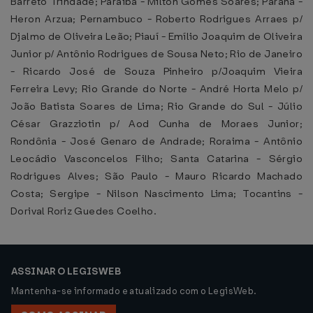
Barreto Trindade; Paraíba - Milton Gomes Soares; Paraná -
Heron Arzua; Pernambuco - Roberto Rodrigues Arraes p/
Djalmo de Oliveira Leão; Piauí - Emílio Joaquim de Oliveira
Junior p/ Antônio Rodrigues de Sousa Neto; Rio de Janeiro
- Ricardo José de Souza Pinheiro p/Joaquim Vieira
Ferreira Levy; Rio Grande do Norte - André Horta Melo p/
João Batista Soares de Lima; Rio Grande do Sul - Júlio
César Grazziotin p/ Aod Cunha de Moraes Junior;
Rondônia - José Genaro de Andrade; Roraima - Antônio
Leocádio Vasconcelos Filho; Santa Catarina - Sérgio
Rodrigues Alves; São Paulo - Mauro Ricardo Machado
Costa; Sergipe - Nilson Nascimento Lima; Tocantins -
Dorival Roriz Guedes Coelho.
ASSINAR O LEGISWEB
Mantenha-se informado e atualizado com o LegisWeb.