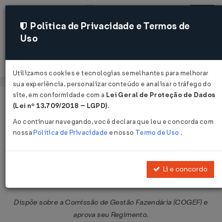
Política de Privacidade e Termos de
Uso
Acessar
Utilizamos cookies e tecnologias semelhantes para melhorar
sua experiência, personalizar conteúdo e analisar o tráfego do
site, em conformidade com a
Lei Geral de Proteção de Dados
Página Inicial
Legislações
Legislação Federal
Voltar
(Lei nº 13.709/2018 – LGPD)
.
Ao continuar navegando, você declara que leu e concorda com
Protocolo ICMS Nº 86 DE
nossa
Política de Privacidade
e nosso
Termo de Uso
.
26/09/2008
Publicado no DOU em 1 out 2008
Li e concordo
Compartilhar:
Dispõe sobre a Comissão de Gestão Fazendária (COGEF) e
aprova seu Regimento.