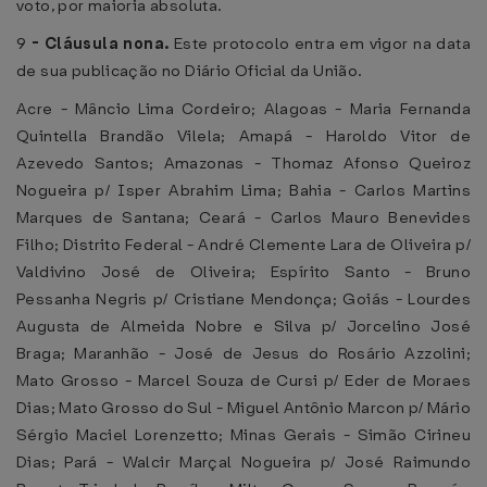
voto, por maioria absoluta.
9
-
Cláusula nona.
Este protocolo entra em vigor na data
de sua publicação no Diário Oficial da União.
Acre - Mâncio Lima Cordeiro; Alagoas - Maria Fernanda
Quintella Brandão Vilela; Amapá - Haroldo Vitor de
Azevedo Santos; Amazonas - Thomaz Afonso Queiroz
Nogueira p/ Isper Abrahim Lima; Bahia - Carlos Martins
Marques de Santana; Ceará - Carlos Mauro Benevides
Filho; Distrito Federal - André Clemente Lara de Oliveira p/
Valdivino José de Oliveira; Espírito Santo - Bruno
Pessanha Negris p/ Cristiane Mendonça; Goiás - Lourdes
Augusta de Almeida Nobre e Silva p/ Jorcelino José
Braga; Maranhão - José de Jesus do Rosário Azzolini;
Mato Grosso - Marcel Souza de Cursi p/ Eder de Moraes
Dias; Mato Grosso do Sul - Miguel Antônio Marcon p/ Mário
Sérgio Maciel Lorenzetto; Minas Gerais - Simão Cirineu
Dias; Pará - Walcir Marçal Nogueira p/ José Raimundo