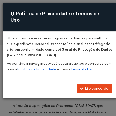
Política de Privacidade e Termos de
Uso
Acessar
Utilizamos cookies e tecnologias semelhantes para melhorar
sua experiência, personalizar conteúdo e analisar o tráfego do
site, em conformidade com a
Lei Geral de Proteção de Dados
Página Inicial
Legislações
Legislação Federal
Voltar
(Lei nº 13.709/2018 – LGPD)
.
Ao continuar navegando, você declara que leu e concorda com
Protocolo ICMS nº 88 de
nossa
Política de Privacidade
e nosso
Termo de Uso
.
14/12/2007
Li e concordo
Compartilhar:
Altera às disposições do Protocolo ICMS 10/07, que
estabelece a obrigatoriedade da utilização da Nota Fiscal