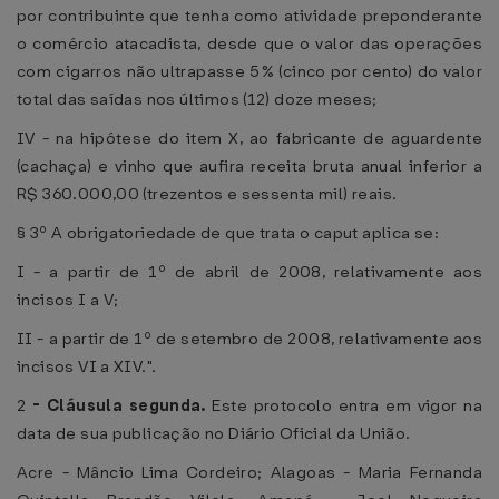
por contribuinte que tenha como atividade preponderante
o comércio atacadista, desde que o valor das operações
com cigarros não ultrapasse 5% (cinco por cento) do valor
total das saídas nos últimos (12) doze meses;
IV - na hipótese do item X, ao fabricante de aguardente
(cachaça) e vinho que aufira receita bruta anual inferior a
R$ 360.000,00 (trezentos e sessenta mil) reais.
§ 3º A obrigatoriedade de que trata o caput aplica se:
I - a partir de 1º de abril de 2008, relativamente aos
incisos I a V;
II - a partir de 1º de setembro de 2008, relativamente aos
incisos VI a XIV.".
2
-
Cláusula segunda.
Este protocolo entra em vigor na
data de sua publicação no Diário Oficial da União.
Acre - Mâncio Lima Cordeiro; Alagoas - Maria Fernanda