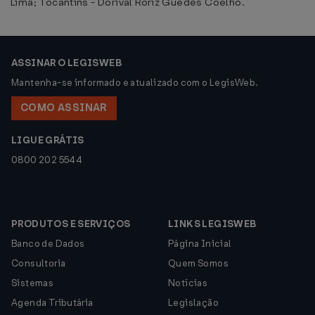
Lima; Tocantins - Dorival Roriz Guedes Coelho.
ASSINAR O LEGISWEB
Mantenha-se informado e atualizado com o LegisWeb.
COMO ASSINAR
LIGUE GRÁTIS
0800 202 5544
PRODUTOS E SERVIÇOS
LINKS LEGISWEB
Banco de Dados
Página Inicial
Consultoria
Quem Somos
Sistemas
Notícias
Agenda Tributária
Legislação