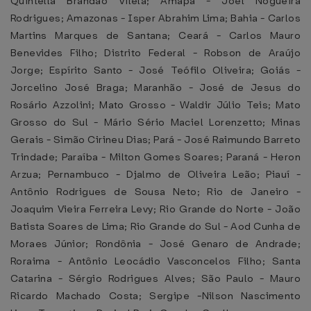
Quintella Brandão Vilela; Amapá - Joel Nogueira
Rodrigues; Amazonas - Isper Abrahim Lima; Bahia - Carlos
Martins Marques de Santana; Ceará - Carlos Mauro
Benevides Filho; Distrito Federal - Robson de Araújo
Jorge; Espírito Santo - José Teófilo Oliveira; Goiás -
Jorcelino José Braga; Maranhão - José de Jesus do
Rosário Azzolini; Mato Grosso - Waldir Júlio Teis; Mato
Grosso do Sul - Mário Sério Maciel Lorenzetto; Minas
Gerais - Simão Cirineu Dias; Pará - José Raimundo Barreto
Trindade; Paraíba - Milton Gomes Soares; Paraná - Heron
Arzua; Pernambuco - Djalmo de Oliveira Leão; Piauí -
Antônio Rodrigues de Sousa Neto; Rio de Janeiro -
Joaquim Vieira Ferreira Levy; Rio Grande do Norte - João
Batista Soares de Lima; Rio Grande do Sul - Aod Cunha de
Moraes Júnior; Rondônia - José Genaro de Andrade;
Roraima - Antônio Leocádio Vasconcelos Filho; Santa
Catarina - Sérgio Rodrigues Alves; São Paulo - Mauro
Ricardo Machado Costa; Sergipe -Nilson Nascimento