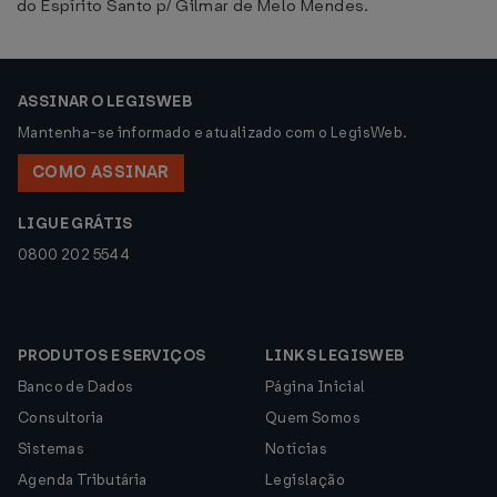
do Espírito Santo p/ Gilmar de Melo Mendes.
ASSINAR O LEGISWEB
Mantenha-se informado e atualizado com o LegisWeb.
COMO ASSINAR
LIGUE GRÁTIS
0800 202 5544
PRODUTOS E SERVIÇOS
LINKS LEGISWEB
Banco de Dados
Página Inicial
Consultoria
Quem Somos
Sistemas
Notícias
Agenda Tributária
Legislação