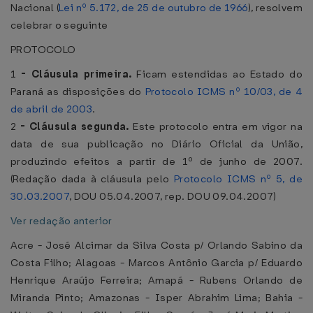
Nacional (
Lei nº 5.172, de 25 de outubro de 1966
), resolvem
celebrar o seguinte
PROTOCOLO
1
-
Cláusula primeira.
Ficam estendidas ao Estado do
Paraná as disposições do
Protocolo ICMS nº 10/03, de 4
de abril de 2003
.
2
-
Cláusula segunda.
Este protocolo entra em vigor na
data de sua publicação no Diário Oficial da União,
produzindo efeitos a partir de 1º de junho de 2007.
(Redação dada à cláusula pelo
Protocolo ICMS nº 5, de
30.03.2007
, DOU 05.04.2007, rep. DOU 09.04.2007)
Ver redação anterior
Acre - José Alcimar da Silva Costa p/ Orlando Sabino da
Costa Filho; Alagoas - Marcos Antônio Garcia p/ Eduardo
Henrique Araújo Ferreira; Amapá - Rubens Orlando de
Miranda Pinto; Amazonas - Isper Abrahim Lima; Bahia -