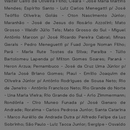
Walter Cairo de Oliveira Filho; Ceará - José Maria Martins
Mendes; Espírito Santo - Luiz Carlos Menegatti p/ José
Teófilo Oliveira; Goiás - Oton Nascimento Júnior;
Maranhão - José de Jesus do Rosário Azzolini; Mato
Grosso - Waldir Júlio Teis; Mato Grosso do Sul - Miguel
Antônio Marcon p/ José Ricardo Pereira Cabral; Minas
Gerais - Pedro Meneguetti p/ Fuad Jorge Noman Filho;
Pará - Maria Rute Tostes da Silva; Paraíba - Túlio
Bartolomeu Lapenda p/ Milton Gomes Soares; Paraná -
Heron Arzua; Pernambuco - José da Cruz Lima Júnior p/
Maria José Briano Gomes; Piauí - Emílio Joaquim de
Oliveira Júnior p/ Antônio Rodrigues de Sousa Neto; Rio
de Janeiro - Antônio Francisco Neto; Rio Grande do Norte
- Lina Maria Vieira; Rio Grande do Sul - Ario Zimmermann;
Rondônia - Ciro Muneo Funada p/ José Genaro de
Andrade; Roraima - Carlos Pedrosa Junior; Santa Catarina
- Marco Aurélio de Andrade Dutra p/ Alfredo Felipe da Luz
Sobrinho; São Paulo - Luiz Tacca Junior; Sergipe - Osvaldo