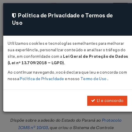
Política de Privacidade e Termos de
Uso
Acessar
Utilizamos cookies e tecnologias semelhantes para melhorar
sua experiência, personalizar conteúdo e analisar o tráfego do
site, em conformidade com a
Lei Geral de Proteção de Dados
Página Inicial
Legislações
Legislação Federal
Voltar
(Lei nº 13.709/2018 – LGPD)
.
Ao continuar navegando, você declara que leu e concorda com
Protocolo ICMS nº 34 de
nossa
Política de Privacidade
e nosso
Termo de Uso
.
06/10/2006
Publicado no DOU em 16 out 2006
Li e concordo
Compartilhar:
Dispõe sobre a adesão do Estado do Paraná ao
Protocolo
ICMS nº 10/03
, que criou o Sistema de Controle