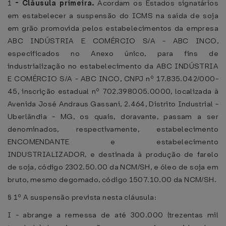
1
-
Cláusula primeira.
Acordam os Estados signatários
em estabelecer a suspensão do ICMS na saída de soja
em grão promovida pelos estabelecimentos da empresa
ABC INDÚSTRIA E COMÉRCIO S/A - ABC INCO,
especificados no Anexo único, para fins de
industrialização no estabelecimento da ABC INDÚSTRIA
E COMÉRCIO S/A - ABC INCO, CNPJ nº 17.835.042/000-
45, inscrição estadual nº 702.398005.0000, localizada à
Avenida José Andraus Gassani, 2.464, Distrito Industrial -
Uberlândia - MG, os quais, doravante, passam a ser
denominados, respectivamente, estabelecimento
ENCOMENDANTE e estabelecimento
INDUSTRIALIZADOR, e destinada à produção de farelo
de soja, código 2302.50.00 da NCM/SH, e óleo de soja em
bruto, mesmo degomado, código 1507.10.00 da NCM/SH.
§ 1º A suspensão prevista nesta cláusula:
I - abrange a remessa de até 300.000 (trezentas mil