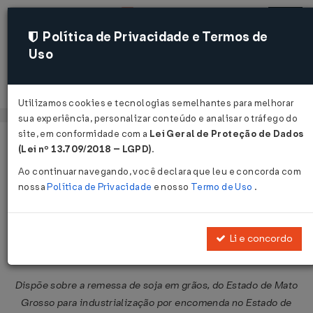
Política de Privacidade e Termos de
Uso
Acessar
Utilizamos cookies e tecnologias semelhantes para melhorar
sua experiência, personalizar conteúdo e analisar o tráfego do
site, em conformidade com a
Lei Geral de Proteção de Dados
Página Inicial
Legislações
Legislação Federal
Voltar
(Lei nº 13.709/2018 – LGPD)
.
Ao continuar navegando, você declara que leu e concorda com
Protocolo ICMS nº 17 de
nossa
Política de Privacidade
e nosso
Termo de Uso
.
01/07/2005
Publicado no DOU em 11 jul 2005
Li e concordo
Compartilhar:
Dispõe sobre a remessa de soja em grãos, do Estado de Mato
Grosso para industrialização por encomenda no Estado de