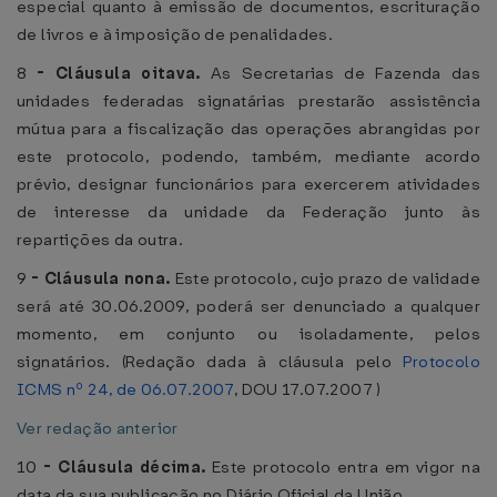
especial quanto à emissão de documentos, escrituração
de livros e à imposição de penalidades.
8
-
Cláusula oitava.
As Secretarias de Fazenda das
unidades federadas signatárias prestarão assistência
mútua para a fiscalização das operações abrangidas por
este protocolo, podendo, também, mediante acordo
prévio, designar funcionários para exercerem atividades
de interesse da unidade da Federação junto às
repartições da outra.
9
-
Cláusula nona.
Este protocolo, cujo prazo de validade
será até 30.06.2009, poderá ser denunciado a qualquer
momento, em conjunto ou isoladamente, pelos
signatários. (Redação dada à cláusula pelo
Protocolo
ICMS nº 24, de 06.07.2007
, DOU 17.07.2007 )
Ver redação anterior
10
-
Cláusula décima.
Este protocolo entra em vigor na
data da sua publicação no Diário Oficial da União.