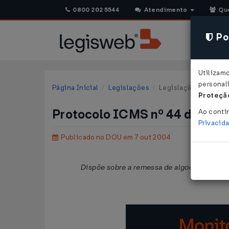
0800 202 5544
Atendimento
Qu
Pol
Utilizam
personali
Página Inicial
Legislações
Legislação Federal
Proteção
Protocolo ICMS nº 44 de 24/
Ao conti
Privacid
Publicado no DOU em 7 out 2004
Dispõe sobre a remessa de algodão em pluma