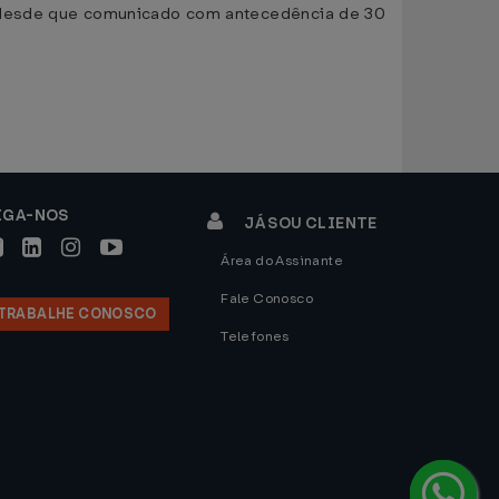
s, desde que comunicado com antecedência de 30
IGA-NOS
JÁ SOU CLIENTE
Área do Assinante
Fale Conosco
TRABALHE CONOSCO
Telefones