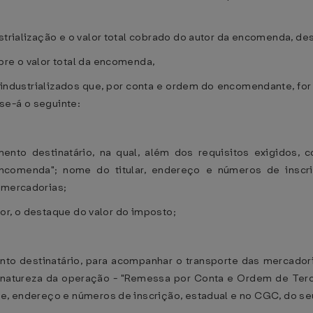
dustrialização e o valor total cobrado do autor da encomenda,
bre o valor total da encomenda,
ndustrializados que, por conta e ordem do encomendante, for 
se-á o seguinte:
ento destinatário, na qual, além dos requisitos exigidos, 
Encomenda"; nome do titular, endereço e números de insc
 mercadorias;
rior, o destaque do valor do imposto;
nto destinatário, para acompanhar o transporte das mercadori
 natureza da operação - "Remessa por Conta e Ordem de Terce
me, endereço e números de inscrição, estadual e no CGC, do se