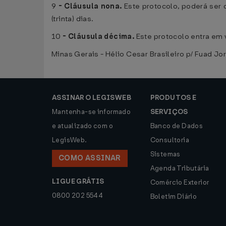
9
-
Cláusula nona.
Este protocolo, poderá ser
(trinta) dias.
10
-
Cláusula décima.
Este protocolo entra em v
Minas Gerais - Hélio Cesar Brasileiro p/ Fuad Jo
ASSINAR O LEGISWEB
PRODUTOS E
Mantenha-se informado
SERVIÇOS
e atualizado com o
Banco de Dados
LegisWeb.
Consultoria
Sistemas
COMO ASSINAR
Agenda Tributária
LIGUE GRÁTIS
Comércio Exterior
0800 202 5544
Boletim Diário