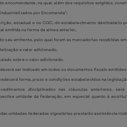
to encomendante, na qual, além dos requisitos exigidos, const
 Industrializados por Encomenda";
crição, estadual e no CGC, do estabelecimento destinatário p
l emitida na forma da alínea anterior;
e do seu emitente, pelo qual foram as mercadorias recebidas em
ialização e valor adicionado;
culado sobre o valor adicionado.
deverá ser indicado em todos os documentos fiscais emitidos n
decerá forma, prazo e condições estabelecidos na legislação 
cedimentos disciplinados nas cláusulas anteriores, será
espectiva unidade da Federação, em especial quanto à escri
das unidades federadas signatárias prestarão assistência mút