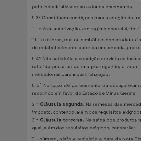
pelo industrializador ao autor da encomenda.
§ 3º Constituem condições para a adoção do tra
I - prévia autorização, em regime especial, do f
II - o retorno, real ou simbólico, dos produtos
do estabelecimento autor da encomenda, prorrog
§ 4º Não satisfeita a condição prevista no incis
referido prazo ou de sua prorrogação, o valor
mercadorias para industrialização.
§ 5º No caso de perecimento ou desaparecimen
recolhido em favor do Estado de Minas Gerais.
2
-
Cláusula segunda.
Na remessa das mercador
imposto, contendo, além dos requisitos exigid
3
-
Cláusula terceira.
Na saída dos produtos i
qual, além dos requisitos exigidos, constarão:
I - número, série e subsérie e data da Nota 