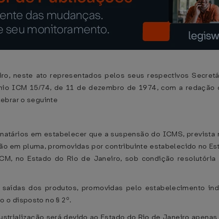
ro, neste ato representados pelos seus respectivos Secretá
vênio ICM 15/74, de 11 de dezembro de 1974, com a redação
ebrar o seguinte
natários em estabelecer que a suspensão do ICMS, prevista 
dão em pluma, promovidas por contribuinte estabelecido no E
M, no Estado do Rio de Janeiro, sob condição resolutória 
saídas dos produtos, promovidas pelo estabelecimento indus
 o disposto no § 2º.
ustrialização será devido ao Estado do Rio de Janeiro apenas