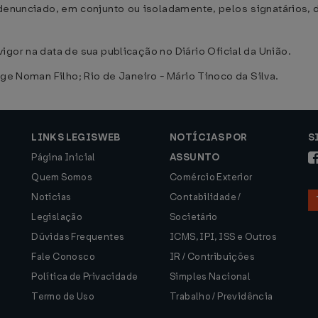
 denunciado, em conjunto ou isoladamente, pelos signatário
igor na data de sua publicação no Diário Oficial da União.
rge Noman Filho; Rio de Janeiro - Mário Tinoco da Silva.
LINKS LEGISWEB
NOTÍCIAS POR
S
Página Inicial
ASSUNTO
Quem Somos
Comércio Exterior
Notícias
Contabilidade /
Legislação
Societário
Dúvidas Frequentes
ICMS, IPI, ISS e Outros
Fale Conosco
IR / Contribuições
Política de Privacidade
Simples Nacional
Termo de Uso
Trabalho / Previdência