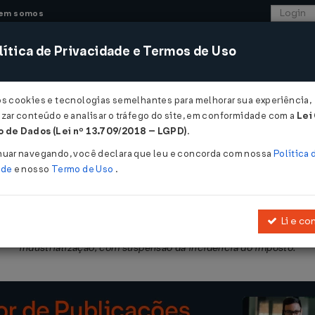
em somos
ítica de Privacidade e Termos de Uso
CONSULTORIA
SISTEMAS
COMÉRCIO EXTER
os cookies e tecnologias semelhantes para melhorar sua experiência,
zar conteúdo e analisar o tráfego do site, em conformidade com a
Lei
 de Dados (Lei nº 13.709/2018 – LGPD)
.
09/2004
nuar navegando, você declara que leu e concorda com nossa
Política 
ade
e nosso
Termo de Uso
.
Li e co
, por contribuinte de Minas Gerais para industrialização no Rio de
industrialização, com suspensão da incidência do imposto.