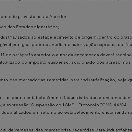
tamento previsto neste Acordo:
isco dos Estados signatários;
 industrializados ao estabelecimento de origem, dentro do prazo
ável por igual período, mediante autorização expressa do fis
o II do parágrafo anterior, o autor da encomenda deverá recolhe
 atualizado do imposto suspenso, adicionado dos acréscimos 
to das mercadorias remetidas para industrialização, seja qu
ias para o estabelecimento industrializador, o encomendante
os, a expressão "Suspensão do ICMS - Protocolo ICMS 44/04.
ndustrializados em retorno ao estabelecimento encomendante, 
Fiscal de remessa das mercadorias recebidas para industria