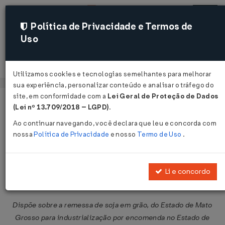
Política de Privacidade e Termos de
Uso
Acessar
Utilizamos cookies e tecnologias semelhantes para melhorar
sua experiência, personalizar conteúdo e analisar o tráfego do
site, em conformidade com a
Lei Geral de Proteção de Dados
Página Inicial
Legislações
Legislação Federal
Voltar
(Lei nº 13.709/2018 – LGPD)
.
Ao continuar navegando, você declara que leu e concorda com
Protocolo ICMS nº 12 de
nossa
Política de Privacidade
e nosso
Termo de Uso
.
18/06/2003
Publicado no DOU em 23 jun 2003
Li e concordo
Compartilhar:
Dispõe sobre a remessa de soja em grão, do Estado de Mato
Grosso para industrialização por encomenda no Estado de