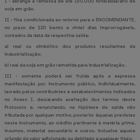
I - abrange a remessa de até 150.000 toneladas/ano de
soja em grão.
II - fica condicionada ao retorno para o ENCOMENDANTE,
no prazo de 120 (cento e vinte) dias improrrogáveis,
contados da data da respectiva saída:
a) real ou simbólico dos produtos resultantes da
industrialização;
b) real da soja em grão remetida para industrialização.
III - somente poderá ser fruída após a expressa
manifestação por instrumento público, individualmente,
lavrado pelos contribuintes e estabelecimentos indicados
no Anexo I, declarando aceitação dos termos deste
Protocolo e, renunciando, na hipótese de saída não
tributada por qualquer motivo, posterior àquelas previstas
neste instrumento, ao crédito pertinente à matéria prima,
insumos, material secundário e outros, inclusive aquele
oriundo do valor adicionado ou debitado a qualquer título.