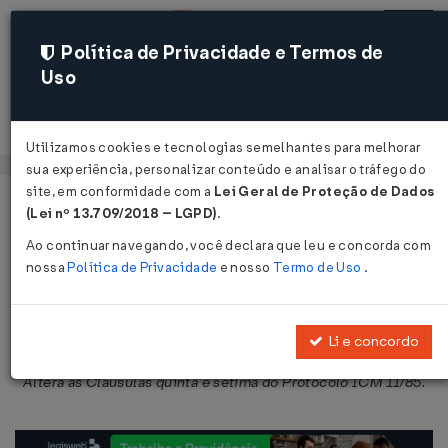
Política de Privacidade e Termos de
Uso
Acessar
Utilizamos cookies e tecnologias semelhantes para melhorar
sua experiência, personalizar conteúdo e analisar o tráfego do
site, em conformidade com a
Lei Geral de Proteção de Dados
Página Inicial
Legislações
Legislação Federal
Voltar
(Lei nº 13.709/2018 – LGPD)
.
Ao continuar navegando, você declara que leu e concorda com
Protocolo ICM nº 9 de 30/06/1987
nossa
Política de Privacidade
e nosso
Termo de Uso
.
Publicado no DOU em 6 jul 1987
Compartilhar:
Li e concordo
Altera as Cláusulas quinta e sétima do Protocolo ICM 11/85.