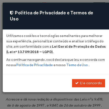
Política de Privacidade e Termos de
Uso
Acessar
Utilizamos cookies e tecnologias semelhantes para melhorar
sua experiência, personalizar conteúdo e analisar o tráfego do
site, em conformidade com a
Lei Geral de Proteção de Dados
Página Inicial
Legislações
Legislação Federal
Voltar
(Lei nº 13.709/2018 – LGPD)
.
Ao continuar navegando, você declara que leu e concorda com
Medida Provisória nº 532 de
nossa
Política de Privacidade
e nosso
Termo de Uso
.
28/04/2011
Publicado no DOU em 29 abr 2011
Li e concordo
Compartilhar:
Acresce e dá nova redação a dispositivos das Leis nºs 9.478,
de 6 de agosto de 1997 , e 9.847, de 26 de outubro de 1999 ,