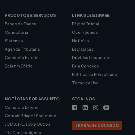
PRODUTOS E SERVIÇOS
LINKS LEGISWEB
Banco de Dados
Página Inicial
Consultoria
Quem Somos
Sistemas
Notícias
Agenda Tributária
Legislação
Comércio Exterior
Dúvidas Frequentes
Boletim Diário
Fale Conosco
Política de Privacidade
Termo de Uso
NOTÍCIAS POR ASSUNTO
SIGA-NOS
Comércio Exterior
Contabilidade / Societário
ICMS, IPI, ISS e Outros
TRABALHE CONOSCO
IR / Contribuições