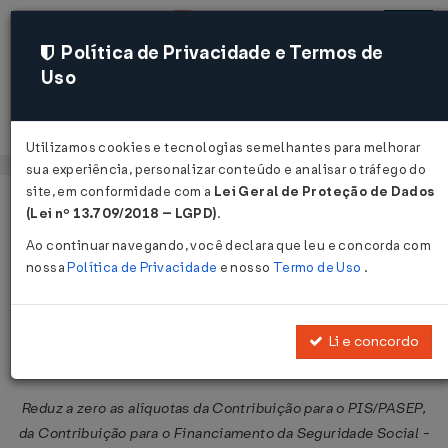
Política de Privacidade e Termos de
Uso
Acessar
Utilizamos cookies e tecnologias semelhantes para melhorar
sua experiência, personalizar conteúdo e analisar o tráfego do
site, em conformidade com a
Lei Geral de Proteção de Dados
Página Inicial
Legislações
Legislação Federal
Voltar
(Lei nº 13.709/2018 – LGPD)
.
Ao continuar navegando, você declara que leu e concorda com
Medida Provisória Nº 549 DE
nossa
Política de Privacidade
e nosso
Termo de Uso
.
17/11/2011
Publicado no DOU em 18 nov 2011
Li e concordo
Compartilhar:
Reduz a zero as alíquotas da Contribuição para o PIS/PASEP,
da Contribuição para o Financiamento da Seguridade Social -