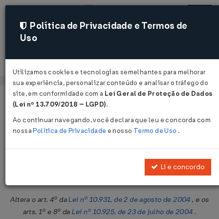
Política de Privacidade e Termos de
Uso
Acessar
Utilizamos cookies e tecnologias semelhantes para melhorar
sua experiência, personalizar conteúdo e analisar o tráfego do
site, em conformidade com a
Lei Geral de Proteção de Dados
Página Inicial
Legislações
Legislação Federal
Voltar
(Lei nº 13.709/2018 – LGPD)
.
Ao continuar navegando, você declara que leu e concorda com
Medida Provisória Nº 552 DE
nossa
Política de Privacidade
e nosso
Termo de Uso
.
01/12/2011
Publicado no DOU em 1 dez 2011
Li e concordo
Compartilhar:
Altera o art. 4º da
Lei nº 10.931, de 2 de agosto de 2004
, e os
arts. 1º e 8º da
Lei nº 10.925, de 23 de julho de 2004
.