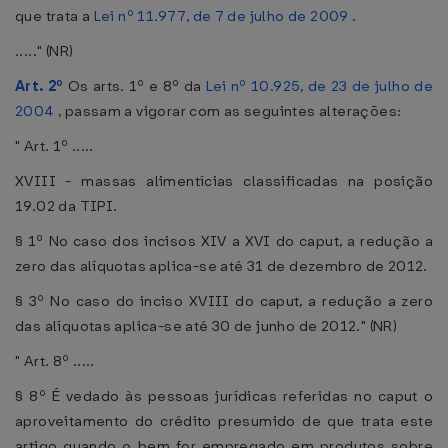
que trata a
Lei nº 11.977, de 7 de julho de 2009
.
....." (NR)
Art. 2º
Os arts. 1º e 8º da
Lei nº 10.925, de 23 de julho de
2004
, passam a vigorar com as seguintes alterações:
" Art. 1º .....
XVIII - massas alimentícias classificadas na posição
19.02 da TIPI.
§ 1º No caso dos incisos XIV a XVI do caput, a redução a
zero das alíquotas aplica-se até 31 de dezembro de 2012.
§ 3º No caso do inciso XVIII do caput, a redução a zero
das alíquotas aplica-se até 30 de junho de 2012." (NR)
" Art. 8º .....
§ 8º É vedado às pessoas jurídicas referidas no caput o
aproveitamento do crédito presumido de que trata este
artigo quando o bem for empregado em produtos sobre