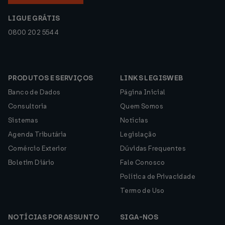
LIGUE GRÁTIS
0800 202 5544
PRODUTOS E SERVIÇOS
LINKS LEGISWEB
Banco de Dados
Página Inicial
Consultoria
Quem Somos
Sistemas
Notícias
Agenda Tributária
Legislação
Comércio Exterior
Dúvidas Frequentes
Boletim Diário
Fale Conosco
Política de Privacidade
Termo de Uso
NOTÍCIAS POR ASSUNTO
SIGA-NOS