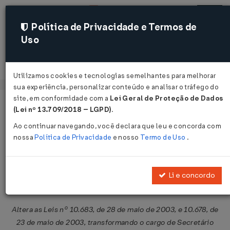
Política de Privacidade e Termos de
Uso
Acessar
Utilizamos cookies e tecnologias semelhantes para melhorar
sua experiência, personalizar conteúdo e analisar o tráfego do
site, em conformidade com a
Lei Geral de Proteção de Dados
Página Inicial
Legislações
Legislação Federal
Voltar
(Lei nº 13.709/2018 – LGPD)
.
Ao continuar navegando, você declara que leu e concorda com
Medida Provisória nº 419 de
nossa
Política de Privacidade
e nosso
Termo de Uso
.
20/02/2008
Publicado no DOU em 21 fev 2008
Li e concordo
Compartilhar:
Altera as Leis nº 10.683, de 28 de maio de 2003, e 10.678, de
23 de maio de 2003, transformando o cargo de Secretário