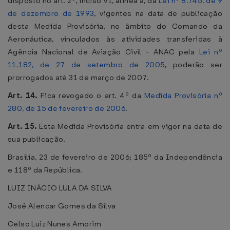
disposto no art. 2º, inciso VI, alínea a, da
Lei nº 8.745, de 9
de dezembro de 1993
, vigentes na data de publicação
desta Medida Provisória, no âmbito do Comando da
Aeronáutica, vinculados às atividades transferidas à
Agência Nacional de Aviação Civil - ANAC pela
Lei nº
11.182, de 27 de setembro de 2005
, poderão ser
prorrogados até 31 de março de 2007.
Art. 14.
Fica revogado o art. 4º da
Medida Provisória nº
280, de 15 de fevereiro de 2006
.
Art. 15.
Esta Medida Provisória entra em vigor na data de
sua publicação.
Brasília, 23 de fevereiro de 2006; 185º da Independência
e 118º da República.
LUIZ INÁCIO LULA DA SILVA
José Alencar Gomes da Silva
Celso Luiz Nunes Amorim