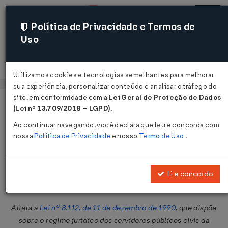
Política de Privacidade e Termos de
Uso
Acessar
Utilizamos cookies e tecnologias semelhantes para melhorar
sua experiência, personalizar conteúdo e analisar o tráfego do
site, em conformidade com a
Lei Geral de Proteção de Dados
Página Inicial
Legislações
Legislação Federal
Voltar
(Lei nº 13.709/2018 – LGPD)
.
Ao continuar navegando, você declara que leu e concorda com
Medida Provisória nº 283 de
nossa
Política de Privacidade
e nosso
Termo de Uso
.
23/02/2006
Publicado no DOU em 24 fev 2006
Li e concordo
Compartilhar:
Altera a
Lei nº 8.112, de 11 de dezembro de 1990
, que dispõe
sobre o regime jurídico dos servidores públicos civis da