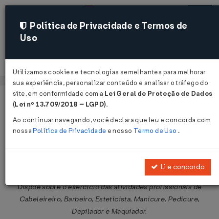
Política de Privacidade e Termos de
Uso
Acessar
Utilizamos cookies e tecnologias semelhantes para melhorar
sua experiência, personalizar conteúdo e analisar o tráfego do
site, em conformidade com a
Lei Geral de Proteção de Dados
Página Inicial
Legislações
Legislação Federal
Voltar
(Lei nº 13.709/2018 – LGPD)
.
Ao continuar navegando, você declara que leu e concorda com
Lei Nº 12592 DE 18/01/2012
nossa
Política de Privacidade
e nosso
Termo de Uso
.
Publicado no DOU em 19 jan 2012
Compartilhar:
Li e concordo
Dispõe sobre o exercício das atividades profissionais de
Cabeleireiro, Barbeiro, Esteticista, Manicure, Pedicure,
Depilador e Maquiador.