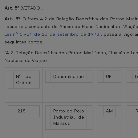
Art. 8º
(VETADO).
Art. 9º
O item 4.2 da Relação Descritiva dos Portos Marít
Lacustres, constante do Anexo do Plano Nacional de Viação
Lei nº 5.917, de 10 de setembro de 1973
, passa a vigora
seguintes portos:
"4.2. Relação Descritiva dos Portos Marítimos, Fluviais e La
Nacional de Viação
Nº de
Denominação
UF
L
Ordem
218
Porto do Polo
AM
R
Industrial de
Manaus