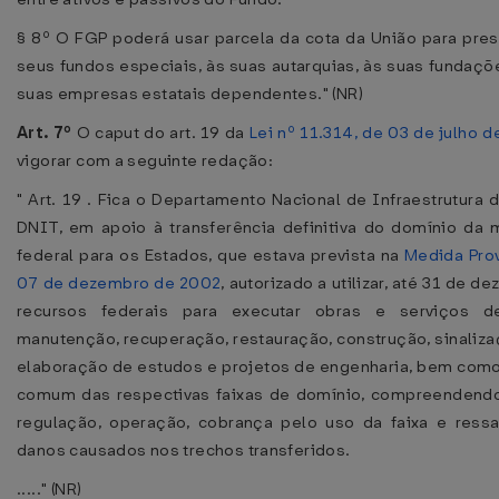
§ 8º O FGP poderá usar parcela da cota da União para pres
seus fundos especiais, às suas autarquias, às suas fundaçõ
suas empresas estatais dependentes." (NR)
Art. 7º
O caput do art. 19 da
Lei nº 11.314, de 03 de julho 
vigorar com a seguinte redação:
" Art. 19 . Fica o Departamento Nacional de Infraestrutura 
DNIT, em apoio à transferência definitiva do domínio da m
federal para os Estados, que estava prevista na
Medida Prov
07 de dezembro de 2002
, autorizado a utilizar, até 31 de 
recursos federais para executar obras e serviços d
manutenção, recuperação, restauração, construção, sinaliza
elaboração de estudos e projetos de engenharia, bem como 
comum das respectivas faixas de domínio, compreendendo 
regulação, operação, cobrança pelo uso da faixa e ress
danos causados nos trechos transferidos.
....." (NR)