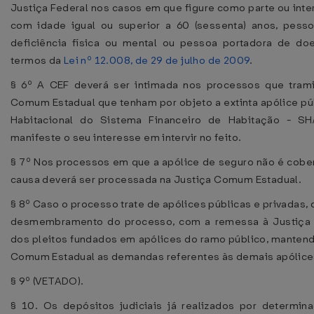
Justiça Federal nos casos em que figure como parte ou int
com idade igual ou superior a 60 (sessenta) anos, pess
deficiência física ou mental ou pessoa portadora de do
termos da
Lei nº 12.008, de 29 de julho de 2009
.
§ 6º A CEF deverá ser intimada nos processos que tram
Comum Estadual que tenham por objeto a extinta apólice pú
Habitacional do Sistema Financeiro de Habitação - SH
manifeste o seu interesse em intervir no feito.
§ 7º Nos processos em que a apólice de seguro não é cober
causa deverá ser processada na Justiça Comum Estadual.
§ 8º Caso o processo trate de apólices públicas e privadas, 
desmembramento do processo, com a remessa à Justiça 
dos pleitos fundados em apólices do ramo público, mantend
Comum Estadual as demandas referentes às demais apólice
§ 9º (VETADO).
§ 10. Os depósitos judiciais já realizados por determin