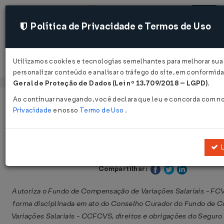
Política de Privacidade e Termos de Uso
Utilizamos cookies e tecnologias semelhantes para melhorar sua
Acessar
personalizar conteúdo e analisar o tráfego do site, em conformi
Geral de Proteção de Dados (Lei nº 13.709/2018 – LGPD)
.
Ao continuar navegando, você declara que leu e concorda com n
Página Inicial
Legislações
Legislação Federal
Privacidade
e nosso
Termo de Uso
.
Lei nº 12.409 de 25/05/2011
L
Publicado no DOU em 26 mai 2011
Compartilhar:
Autoriza o Fundo de Compensação de Variações Salariais - FCVS
forma disciplinada em ato do Conselho Curador do Fundo de
Variações Salariais - CCFCVS, direitos e obrigações do Seguro