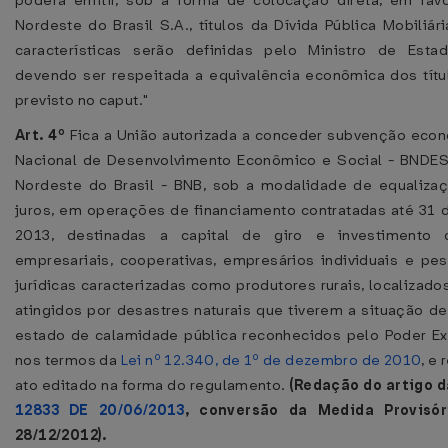
poderá emitir, sob a forma de colocação direta, em fa
Nordeste do Brasil S.A., títulos da Dívida Pública Mobiliári
características serão definidas pelo Ministro de Esta
devendo ser respeitada a equivalência econômica dos títu
previsto no caput."
Art. 4º
Fica a União autorizada a conceder subvenção eco
Nacional de Desenvolvimento Econômico e Social - BNDE
Nordeste do Brasil - BNB, sob a modalidade de equaliza
juros, em operações de financiamento contratadas até 31
2013, destinadas a capital de giro e investimento
empresariais, cooperativas, empresários individuais e pes
jurídicas caracterizadas como produtores rurais, localizad
atingidos por desastres naturais que tiverem a situação d
estado de calamidade pública reconhecidos pelo Poder Exe
nos termos da
Lei nº 12.340, de 1º de dezembro de 2010
, e
ato editado na forma do regulamento.
(Redação do artigo 
12833 DE 20/06/2013
, conversão da Medida Provisó
28/12/2012).