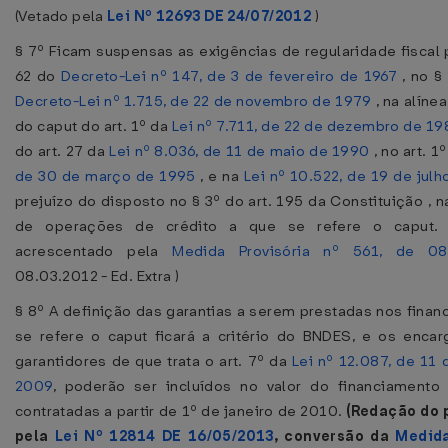
(Vetado pela
Lei Nº 12693 DE 24/07/2012
)
§ 7º Ficam suspensas as exigências de regularidade fiscal p
62 do
Decreto-Lei nº 147, de 3 de fevereiro de 1967
, no § 
Decreto-Lei nº 1.715, de 22 de novembro de 1979
, na alínea
do caput do art. 1º da
Lei nº 7.711, de 22 de dezembro de 19
do art. 27 da
Lei nº 8.036, de 11 de maio de 1990
, no art. 1
de 30 de março de 1995
, e na
Lei nº 10.522, de 19 de jul
prejuízo do disposto no § 3º do art. 195 da Constituição , 
de operações de crédito a que se refere o caput. (
acrescentado pela
Medida Provisória nº 561, de 08
08.03.2012 - Ed. Extra )
§ 8º A definição das garantias a serem prestadas nos fina
se refere o caput ficará a critério do BNDES, e os enca
garantidores de que trata o art. 7º da
Lei nº 12.087, de 11
2009
, poderão ser incluídos no valor do financiament
contratadas a partir de 1º de janeiro de 2010.
(Redação do 
pela
Lei Nº 12814 DE 16/05/2013
, conversão da
Medida