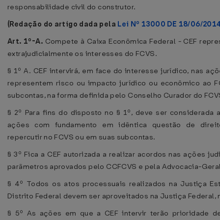
responsabilidade civil do construtor.
(Redação do artigo dada pela
Lei Nº 13000 DE 18/06/201
Art. 1º-A.
Compete à Caixa Econômica Federal - CEF represe
extrajudicialmente os interesses do FCVS.
§ 1º A. CEF intervirá, em face do interesse jurídico, nas açõ
representem risco ou impacto jurídico ou econômico ao 
subcontas, na forma definida pelo Conselho Curador do FCV
§ 2º Para fins do disposto no § 1º, deve ser considerada 
ações com fundamento em idêntica questão de direi
repercutir no FCVS ou em suas subcontas.
§ 3º Fica a CEF autorizada a realizar acordos nas ações jud
parâmetros aprovados pelo CCFCVS e pela Advocacia-Geral
§ 4º Todos os atos processuais realizados na Justiça Es
Distrito Federal devem ser aproveitados na Justiça Federal, n
§ 5º As ações em que a CEF intervir terão prioridade d