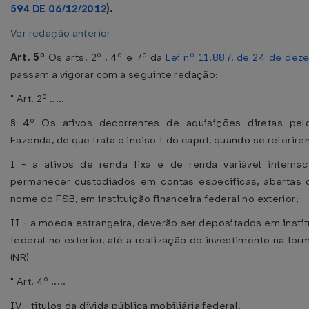
594 DE 06/12/2012
).
Ver redação anterior
Art. 5º
Os arts. 2º , 4º e 7º da
Lei nº 11.887, de 24 de de
passam a vigorar com a seguinte redação:
" Art. 2º .....
§ 4º Os ativos decorrentes de aquisições diretas pelo
Fazenda, de que trata o inciso I do caput, quando se referire
I - a ativos de renda fixa e de renda variável internac
permanecer custodiados em contas específicas, abertas
nome do FSB, em instituição financeira federal no exterior;
II - a moeda estrangeira, deverão ser depositados em instit
federal no exterior, até a realização do investimento na form
(NR)
" Art. 4º .....
IV - títulos da dívida pública mobiliária federal.