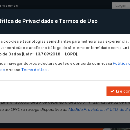
em somos
ítica de Privacidade e Termos de Uso
CONSULTORIA
SISTEMAS
COMÉRCIO EXTER
os cookies e tecnologias semelhantes para melhorar sua experiência,
zar conteúdo e analisar o tráfego do site, em conformidade com a
Lei
 de Dados (Lei nº 13.709/2018 – LGPD)
.
nuar navegando, você declara que leu e concorda com nossa
Política 
ade
e nosso
Termo de Uso
.
Li e co
bro de 2005
, para incluir no Programa de Inclusão Digital tablet 
 Leis nº 10.833, de 29 de dezembro de 2003 , nº 11.482, de 31 de mai
lho de 1991 ; e revoga dispositivo da
Medida Provisória nº 540, de 2