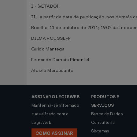
I - (VETADO);
II - a partir da data de publicação, nos demais c
Brasília, 11 de outubro de 2011; 190º da Indepe
DILMA ROUSSEFF
Guido Mantega
Fernando Damata Pimentel
Aloizio Mercadante
ASSINAR O LEGISWEB
PRODUTOS E
Mantenha-se informado
SERVIÇOS
e atualizado com o
Banco de Dados
LegisWeb.
Consultoria
Sistemas
COMO ASSINAR