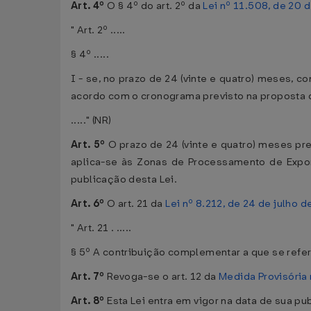
Art. 4º
O § 4º do art. 2º da
Lei nº 11.508, de 20 
" Art. 2º .....
§ 4º .....
I - se, no prazo de 24 (vinte e quatro) meses, c
acordo com o cronograma previsto na proposta 
....." (NR)
Art. 5º
O prazo de 24 (vinte e quatro) meses prev
aplica-se às Zonas de Processamento de Expor
publicação desta Lei.
Art. 6º
O art. 21 da
Lei nº 8.212, de 24 de julho 
" Art. 21 . .....
§ 5º A contribuição complementar a que se refer
Art. 7º
Revoga-se o art. 12 da
Medida Provisória
Art. 8º
Esta Lei entra em vigor na data de sua pu