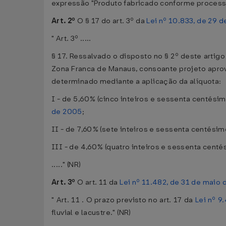
expressão "Produto fabricado conforme processo
Art. 2º
O § 17 do art. 3º da
Lei nº 10.833, de 29
" Art. 3º .....
§ 17. Ressalvado o disposto no § 2º deste artigo
Zona Franca de Manaus, consoante projeto apro
determinado mediante a aplicação da alíquota:
I - de 5,60% (cinco inteiros e sessenta centési
de 2005
;
II - de 7,60% (sete inteiros e sessenta centésimos
III - de 4,60% (quatro inteiros e sessenta cent
....." (NR)
Art. 3º
O art. 11 da
Lei nº 11.482, de 31 de maio
" Art. 11 . O prazo previsto no art. 17 da
Lei nº 9
fluvial e lacustre." (NR)