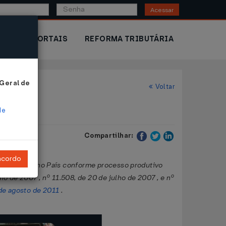
Acessar
IOR
PORTAIS
REFORMA TRIBUTÁRIA
 Geral de
Voltar
de
Compartilhar:
ncordo
PC produzido no País conforme processo produtivo
o de 2007 , nº 11.508, de 20 de julho de 2007 , e nº
 de agosto de 2011
.