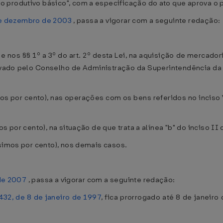
 produtivo básico", com a especificação do ato que aprova o p
 de dezembro de 2003
, passa a vigorar com a seguinte redação:
 e nos §§ 1º a 3º do art. 2º desta Lei, na aquisição de mercado
vado pelo Conselho de Administração da Superintendência da Z
mos por cento), nas operações com os bens referidos no inciso 
 por cento), na situação de que trata a alínea "b" do inciso II d
ésimos por cento), nos demais casos.
 de 2007
, passa a vigorar com a seguinte redação:
.432, de 8 de janeiro de 1997
, fica prorrogado até 8 de janeir