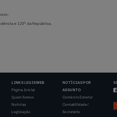
asos.
ndência e 123º da República.
LINKS LEGISWEB
NOTÍCIAS POR
S
Página Inicial
ASSUNTO
Quem Somos
Comércio Exterior
Notícias
Contabilidade /
Legislação
Societário