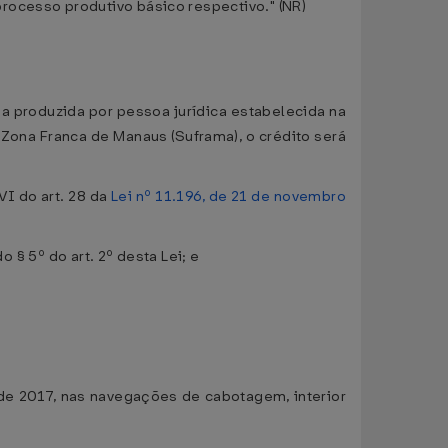
rocesso produtivo básico respectivo." (NR)
ria produzida por pessoa jurídica estabelecida na
ona Franca de Manaus (Suframa), o crédito será
VI do art. 28 da
Lei nº 11.196, de 21 de novembro
o § 5º do art. 2º desta Lei; e
o de 2017, nas navegações de cabotagem, interior