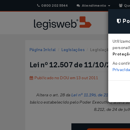
0800 202 5544
Atendimento
Qu
Pol
Utilizam
personali
Página Inicial
Legislações
Legislação Federal
Proteção
Lei nº 12.507 de 11/10/2011
Ao conti
Privacid
Publicado no DOU em 13 out 2011
Altera o art. 28 da
Lei nº 11.196, de 21 de novem
básico estabelecido pelo Poder Executivo; altera as
8.212, de 24 de ju