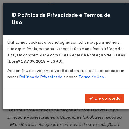
Política de Privacidade e Termos de
Uso
Acessar
Utilizamos cookies e tecnologias semelhantes para melhorar
sua experiência, personalizar conteúdo e analisar o tráfego do
site, em conformidade com a
Lei Geral de Proteção de Dados
Página Inicial
Legislações
Legislação Federal
Voltar
(Lei nº 13.709/2018 – LGPD)
.
Ao continuar navegando, você declara que leu e concorda com
Lei nº 12.280 de 30/06/2010
nossa
Política de Privacidade
e nosso
Termo de Uso
.
Publicado no DOU em 1 jul 2010
Compartilhar:
Li e concordo
Dispõe sobre a criação de cargos em comissão do Grupo-
Direção e Assessoramento Superiores (DAS), destinados ao
Ministério das Relações Exteriores, e dá nova redação ao