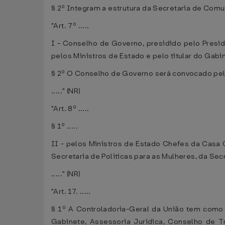
§ 2º Integram a estrutura da Secretaria de Comun
"Art. 7º .....
I - Conselho de Governo, presidido pelo Presid
pelos Ministros de Estado e pelo titular do Gabin
§ 2º O Conselho de Governo será convocado pel
....." (NR)
"Art. 8º .....
§ 1º .....
II - pelos Ministros de Estado Chefes da Casa C
Secretaria de Políticas para as Mulheres, da Se
....." (NR)
"Art. 17. .....
§ 1º A Controladoria-Geral da União tem como t
Gabinete, Assessoria Jurídica, Conselho de 