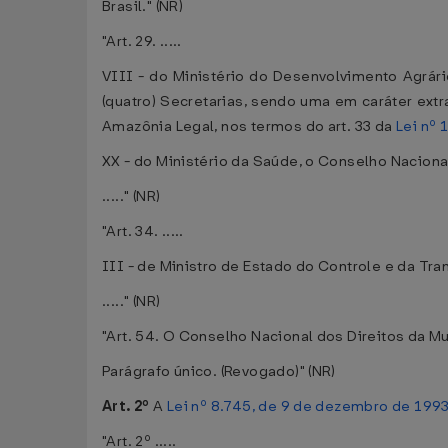
Brasil." (NR)
"Art. 29. .....
VIII - do Ministério do Desenvolvimento Agrár
(quatro) Secretarias, sendo uma em caráter extr
Amazônia Legal, nos termos do art. 33 da
Lei nº 
XX - do Ministério da Saúde, o Conselho Naciona
....." (NR)
"Art. 34. .....
III - de Ministro de Estado do Controle e da Tr
....." (NR)
"Art. 54. O Conselho Nacional dos Direitos da Mu
Parágrafo único. (Revogado)" (NR)
Art. 2º
A
Lei nº 8.745, de 9 de dezembro de 199
"Art. 2º .....