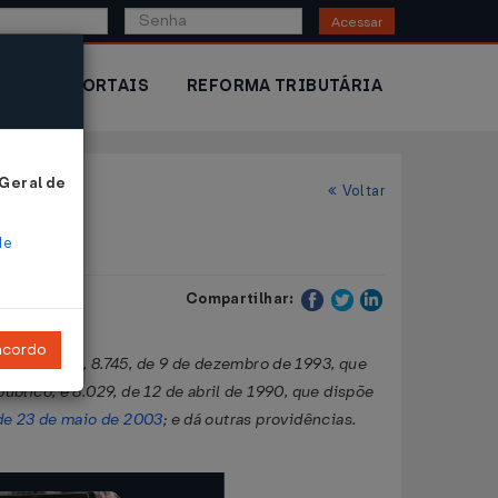
Acessar
IOR
PORTAIS
REFORMA TRIBUTÁRIA
 Geral de
Voltar
de
Compartilhar:
ncordo
Ministérios, 8.745, de 9 de dezembro de 1993, que
blico, e 8.029, de 12 de abril de 1990, que dispõe
 de 23 de maio de 2003
; e dá outras providências.