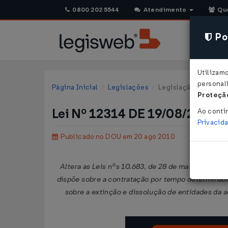
0800 202 5544
Atendimento
Qu
Pol
Utilizam
personali
Página Inicial
Legislações
Legislação Federal
Proteção
Lei Nº 12314 DE 19/08/2010
Ao conti
Privacid
Publicado no DOU em 20 ago 2010
Altera as Leis nºs 10.683, de 28 de maio de 2003
dispõe sobre a contratação por tempo determinado 
sobre a extinção e dissolução de entidades da a