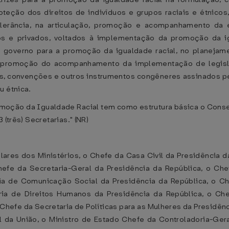
teção dos direitos de indivíduos e grupos raciais e étnico
tolerância, na articulação, promoção e acompanhamento 
cos e privados, voltados à implementação da promoção da i
 governo para a promoção da igualdade racial, no planeja
a promoção do acompanhamento da implementação de legisla
, convenções e outros instrumentos congêneres assinados pel
u étnica.
Promoção da Igualdade Racial tem como estrutura básica o Cons
 (três) Secretarias." (NR)
tulares dos Ministérios, o Chefe da Casa Civil da Presidência
Chefe da Secretaria-Geral da Presidência da República, o Che
ria de Comunicação Social da Presidência da República, o Ch
ria de Direitos Humanos da Presidência da República, o Ch
 Chefe da Secretaria de Políticas para as Mulheres da Presidênc
 da União, o Ministro de Estado Chefe da Controladoria-Ger