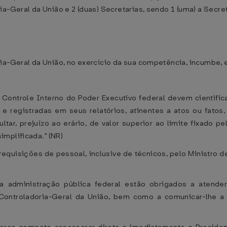
a-Geral da União e 2 (duas) Secretarias, sendo 1 (uma) a Secre
ria-Geral da União, no exercício da sua competência, incumbe,
e Controle Interno do Poder Executivo federal devem cientific
 e registradas em seus relatórios, atinentes a atos ou fatos
ultar, prejuízo ao erário, de valor superior ao limite fixado p
mplificada." (NR)
requisições de pessoal, inclusive de técnicos, pelo Ministro 
a administração pública federal estão obrigados a atender
Controladoria-Geral da União, bem como a comunicar-lhe a 