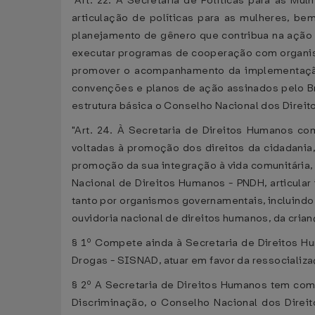
"Art. 22. À Secretaria de Políticas para as M
articulação de políticas para as mulheres, be
planejamento de gênero que contribua na ação 
executar programas de cooperação com organismo
promover o acompanhamento da implementação 
convenções e planos de ação assinados pelo Br
estrutura básica o Conselho Nacional dos Direitos
"Art. 24. À Secretaria de Direitos Humanos co
voltadas à promoção dos direitos da cidadania,
promoção da sua integração à vida comunitária,
Nacional de Direitos Humanos - PNDH, articular
tanto por organismos governamentais, incluindo 
ouvidoria nacional de direitos humanos, da crian
§ 1º Compete ainda à Secretaria de Direitos Hu
Drogas - SISNAD, atuar em favor da ressociali
§ 2º A Secretaria de Direitos Humanos tem co
Discriminação, o Conselho Nacional dos Direi