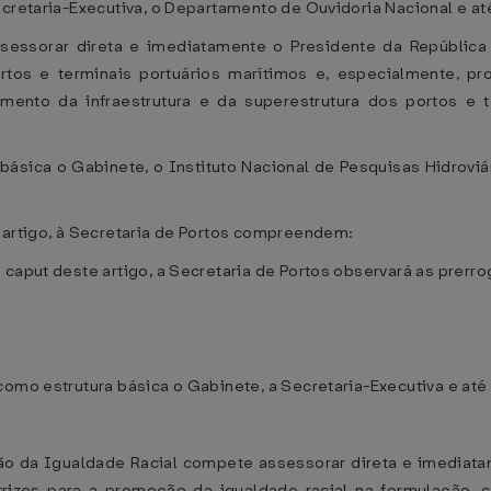
cretaria-Executiva, o Departamento de Ouvidoria Nacional e até 
sessorar direta e imediatamente o Presidente da República 
tos e terminais portuários marítimos e, especialmente, p
mento da infraestrutura e da superestrutura dos portos e 
básica o Gabinete, o Instituto Nacional de Pesquisas Hidroviári
 artigo, à Secretaria de Portos compreendem:
 caput deste artigo, a Secretaria de Portos observará as prer
omo estrutura básica o Gabinete, a Secretaria-Executiva e até 
ção da Igualdade Racial compete assessorar direta e imediat
trizes para a promoção da igualdade racial na formulação, 