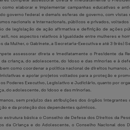
ulheres compete assessorar direta e imediatamente o Presid
m como elaborar e implementar campanhas educativas e antidi
do governo federal e demais esferas de governo, com vistas n
s nacionais e internacionais, públicos e privados, voltados
de legislação de ação afirmativa e definição de ações pú
asil, nos aspectos relativos à igualdade entre mulheres e h
 da Mulher, o Gabinete, a Secretaria-Executiva e até 3 (três) Se
mpete assessorar direta e imediatamente o Presidente da Rep
 da criança, do adolescente, do idoso e das minorias e à de
 bem como coordenar a política nacional de direitos humanos
 iniciativas e apoiar projetos voltados para a proteção e pr
os Poderes Executivo, Legislativo e Judiciário, quanto por or
ça, do adolescente, do idoso e das minorias.
manos, sem prejuízo das atribuições dos órgãos integrantes 
zação e da proteção dos dependentes químicos.
mo estrutura básica o Conselho de Defesa dos Direitos da Pe
tos da Criança e do Adolescente, o Conselho Nacional dos D