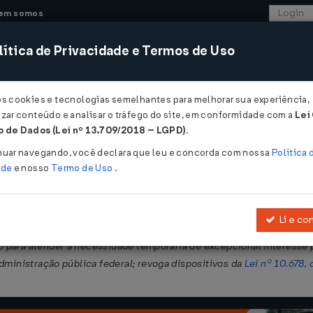
em somos
ítica de Privacidade e Termos de Uso
CONSULTORIA
SISTEMAS
COMÉRCIO EXTER
os cookies e tecnologias semelhantes para melhorar sua experiência,
zar conteúdo e analisar o tráfego do site, em conformidade com a
Lei
 de Dados (Lei nº 13.709/2018 – LGPD)
.
nuar navegando, você declara que leu e concorda com nossa
Política 
ade
e nosso
Termo de Uso
.
Li e co
, que dispõe sobre a organização da Presidência da República e dos 
para atender a necessidade temporária de excepcional interesse pú
dministração pública federal; revoga dispositivos da
Lei nº 10.678,