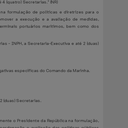
4 (quatro) Secretarias." (NR)
na formulação de políticas e diretrizes para o
romover a execução e a avaliação de medidas,
terminais portuários marítimos, bem como dos
as - INPH, a Secretaria-Executiva e até 2 (duas)
rogativas específicas do Comando da Marinha.
2 (duas) Secretarias.
amente o Presidente da República na formulação,
coordenação e avaliação das políticas públicas