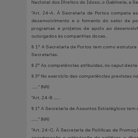
Nacional dos Direitos do Idoso, o Gabinete, a Se
"Art. 24-A. À Secretaria de Portos compete as
desenvolvimento e o fomento do setor de por
programas e projetos de apoio ao desenvolvi
outorgados às companhias docas.
§ 1º A Secretaria de Portos tem como estrutura 
Secretarias.
§ 2º As competências atribuídas, no caput deste
§ 3º No exercício das competências previstas no
....." (NR)
"Art. 24-B .....
§ 1º A Secretaria de Assuntos Estratégicos tem c
....." (NR)
"Art. 24-C. À Secretaria de Políticas de Promo
coordenação e articulação de políticas e dire