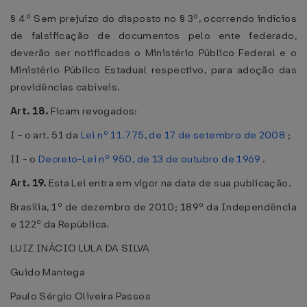
§ 4º Sem prejuízo do disposto no § 3º, ocorrendo indícios
de falsificação de documentos pelo ente federado,
deverão ser notificados o Ministério Público Federal e o
Ministério Público Estadual respectivo, para adoção das
providências cabíveis.
Art. 18.
Ficam revogados:
I - o art. 51 da
Lei nº 11.775, de 17 de setembro de 2008
;
II - o
Decreto-Lei nº 950, de 13 de outubro de 1969
.
Art. 19.
Esta Lei entra em vigor na data de sua publicação.
Brasília, 1º de dezembro de 2010; 189º da Independência
e 122º da República.
LUIZ INÁCIO LULA DA SILVA
Guido Mantega
Paulo Sérgio Oliveira Passos