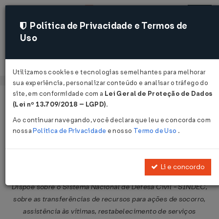
Política de Privacidade e Termos de
Uso
Acessar
Utilizamos cookies e tecnologias semelhantes para melhorar
sua experiência, personalizar conteúdo e analisar o tráfego do
site, em conformidade com a
Lei Geral de Proteção de Dados
Página Inicial
Legislações
Legislação Federal
Voltar
(Lei nº 13.709/2018 – LGPD)
.
Ao continuar navegando, você declara que leu e concorda com
Lei Nº 12340 DE 01/12/2010
nossa
Política de Privacidade
e nosso
Termo de Uso
.
Publicado no DOU em 2 dez 2010
Compartilhar:
Li e concordo
Dispõe sobre o Sistema Nacional de Defesa Civil - SINDEC,
sobre as transferências de recursos para ações de socorro,
assistência às vítimas, restabelecimento de serviços