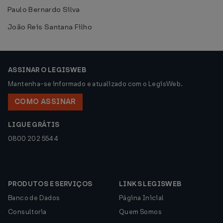
Paulo Bernardo Silva
João Reis Santana Filho
ASSINAR O LEGISWEB
Mantenha-se informado e atualizado com o LegisWeb.
COMO ASSINAR
LIGUE GRÁTIS
0800 202 5544
PRODUTOS E SERVIÇOS
LINKS LEGISWEB
Banco de Dados
Página Inicial
Consultoria
Quem Somos