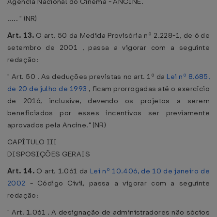
Agência Nacional do Cinema - ANCINE.
..... " (NR)
Art. 13.
O art. 50 da Medida Provisória nº 2.228-1, de 6 de
setembro de 2001 , passa a vigorar com a seguinte
redação:
" Art. 50 . As deduções previstas no art. 1º da
Lei nº 8.685,
de 20 de julho de 1993
, ficam prorrogadas até o exercício
de 2016, inclusive, devendo os projetos a serem
beneficiados por esses incentivos ser previamente
aprovados pela Ancine." (NR)
CAPÍTULO III
DISPOSIÇÕES GERAIS
Art. 14.
O art. 1.061 da
Lei nº 10.406, de 10 de janeiro de
2002
- Código Civil, passa a vigorar com a seguinte
redação:
" Art. 1.061 . A designação de administradores não sócios