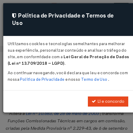
Política de Privacidade e Termos de
Uso
Acessar
Utilizamos cookies e tecnologias semelhantes para melhorar
sua experiência, personalizar conteúdo e analisar o tráfego do
site, em conformidade com a
Lei Geral de Proteção de Dados
Página Inicial
Legislações
Legislação Federal
Voltar
(Lei nº 13.709/2018 – LGPD)
.
Ao continuar navegando, você declara que leu e concorda com
Lei nº 12.375 de 30/12/2010
nossa
Política de Privacidade
e nosso
Termo de Uso
.
Publicado no DOU em 31 dez 2010
Compartilhar:
Li e concordo
Altera a
Lei nº 10.683, de 28 de maio de 2003
; transforma
Funções Comissionadas Técnicas em cargos em comissão,
criadas pela Medida Provisória nº 2.229-43, de 6 de setembro