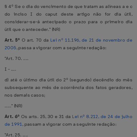
§ 4º Se o dia do vencimento de que tratam as alíneas a e c
do inciso I do caput deste artigo não for dia útil,
considerar-se-á antecipado o prazo para o primeiro dia
útil que o anteceder." (NR)
Art. 5º
O art. 70 da
Lei nº 11.196, de 21 de novembro de
2005
, passa a vigorar com a seguinte redação:
"Art. 70. ....
I - ....
d) até o último dia útil do 2º (segundo) decêndio do mês
subsequente ao mês de ocorrência dos fatos geradores,
nos demais casos;
....." (NR)
Art. 6º
Os arts. 25, 30 e 31 da
Lei nº 8.212, de 24 de julho
de 1991
, passam a vigorar com a seguinte redação:
"Art. 25. ....