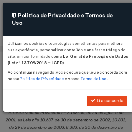
Política de Privacidade e Termos de
Uso
Acessar
Utilizamos cookies e tecnologias semelhantes para melhorar
sua experiência, personalizar conteúdo e analisar o tráfego do
site, em conformidade com a
Lei Geral de Proteção de Dados
Página Inicial
Legislações
Legislação Federal
Voltar
(Lei nº 13.709/2018 – LGPD)
.
Ao continuar navegando, você declara que leu e concorda com
Lei Nº 11933 DE 28/04/2009
nossa
Política de Privacidade
e nosso
Termo de Uso
.
Publicado no DOU em 29 abr 2009
Compartilhar:
Li e concordo
Altera a Medida Provisória nº 2.158-35, de 24 de agosto de
2001, as Leis nºs 10.637, de 30 de dezembro de 2002, 10.833,
de 29 de dezembro de 2003, 8.383, de 30 de dezembro de