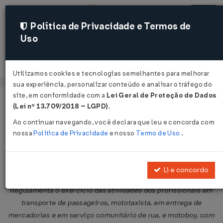
Política de Privacidade e Termos de
Uso
Acessar
Utilizamos cookies e tecnologias semelhantes para melhorar
sua experiência, personalizar conteúdo e analisar o tráfego do
site, em conformidade com a
Lei Geral de Proteção de Dados
Página Inicial
Legislações
Legislação Federal
Voltar
(Lei nº 13.709/2018 – LGPD)
.
Ao continuar navegando, você declara que leu e concorda com
Lei Nº 12009 DE 29/07/2009
nossa
Política de Privacidade
e nosso
Termo de Uso
.
Publicado no DOU em 30 jul 2009
Compartilhar:
Li e concordo
Regulamenta o exercício das atividades dos profissionais em
transporte de passageiros, mototaxista, em entrega de
mercadorias e em serviço comunitário de rua, e motoboy, com