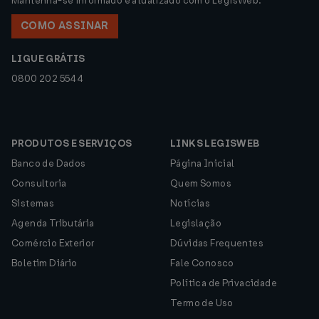
Mantenha-se informado e atualizado com o LegisWeb.
COMO ASSINAR
LIGUE GRÁTIS
0800 202 5544
PRODUTOS E SERVIÇOS
LINKS LEGISWEB
Banco de Dados
Página Inicial
Consultoria
Quem Somos
Sistemas
Notícias
Agenda Tributária
Legislação
Comércio Exterior
Dúvidas Frequentes
Boletim Diário
Fale Conosco
Política de Privacidade
Termo de Uso