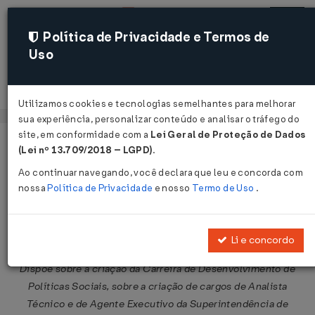
Política de Privacidade e Termos de
Uso
Acessar
Utilizamos cookies e tecnologias semelhantes para melhorar
sua experiência, personalizar conteúdo e analisar o tráfego do
site, em conformidade com a
Lei Geral de Proteção de Dados
Página Inicial
Legislações
Legislação Federal
Voltar
(Lei nº 13.709/2018 – LGPD)
.
Ao continuar navegando, você declara que leu e concorda com
Lei Nº 12094 DE 19/11/2009
nossa
Política de Privacidade
e nosso
Termo de Uso
.
Publicado no DOU em 20 nov 2009
Compartilhar:
Li e concordo
Dispõe sobre a criação da Carreira de Desenvolvimento de
Políticas Sociais, sobre a criação de cargos de Analista
Técnico e de Agente Executivo da Superintendência de