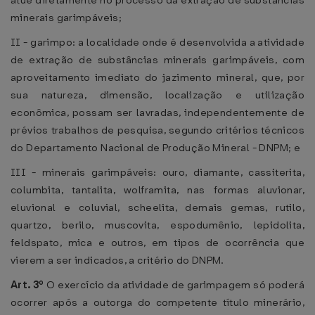
atue diretamente no processo da extração de substâncias
minerais garimpáveis;
II - garimpo: a localidade onde é desenvolvida a atividade
de extração de substâncias minerais garimpáveis, com
aproveitamento imediato do jazimento mineral, que, por
sua natureza, dimensão, localização e utilização
econômica, possam ser lavradas, independentemente de
prévios trabalhos de pesquisa, segundo critérios técnicos
do Departamento Nacional de Produção Mineral - DNPM; e
III - minerais garimpáveis: ouro, diamante, cassiterita,
columbita, tantalita, wolframita, nas formas aluvionar,
eluvional e coluvial, scheelita, demais gemas, rutilo,
quartzo, berilo, muscovita, espodumênio, lepidolita,
feldspato, mica e outros, em tipos de ocorrência que
vierem a ser indicados, a critério do DNPM.
Art. 3º
O exercício da atividade de garimpagem só poderá
ocorrer após a outorga do competente título minerário,