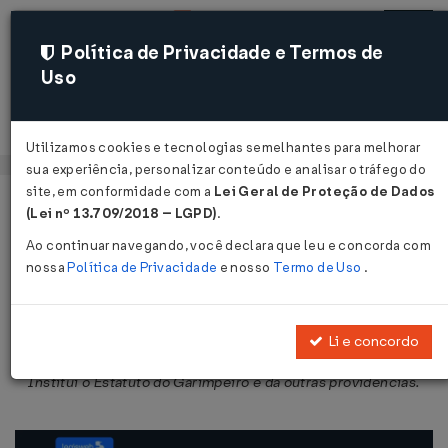
Política de Privacidade e Termos de
Uso
Acessar
Utilizamos cookies e tecnologias semelhantes para melhorar
sua experiência, personalizar conteúdo e analisar o tráfego do
site, em conformidade com a
Lei Geral de Proteção de Dados
Página Inicial
Legislações
Legislação Federal
Voltar
(Lei nº 13.709/2018 – LGPD)
.
Ao continuar navegando, você declara que leu e concorda com
Lei nº 11.685 de 02/06/2008
nossa
Política de Privacidade
e nosso
Termo de Uso
.
Publicado no DOU em 3 jun 2008
Compartilhar:
Li e concordo
Institui o Estatuto do Garimpeiro e dá outras providências.