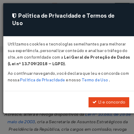
Política de Privacidade e Termos de
Uso
Acessar
Utilizamos cookies e tecnologias semelhantes para melhorar
sua experiência, personalizar conteúdo e analisar o tráfego do
site, em conformidade com a
Lei Geral de Proteção de Dados
Página Inicial
Legislações
Legislação Federal
Voltar
(Lei nº 13.709/2018 – LGPD)
.
Ao continuar navegando, você declara que leu e concorda com
Lei nº 11.754 de 23/07/2008
nossa
Política de Privacidade
e nosso
Termo de Uso
.
Publicado no DOU em 24 jul 2008
Compartilhar:
Li e concordo
Acresce, altera e revoga dispositivos da
Lei nº 10.683, de 28 de
maio de 2003
, cria a Secretaria de Assuntos Estratégicos da
Presidência da República, cria cargos em comissão; revoga