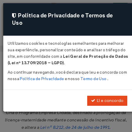
Política de Privacidade e Termos de
Uso
Acessar
Utilizamos cookies e tecnologias semelhantes para melhorar
sua experiência, personalizar conteúdo e analisar o tráfego do
site, em conformidade com a
Lei Geral de Proteção de Dados
Página Inicial
Legislações
Legislação Federal
Voltar
(Lei nº 13.709/2018 – LGPD)
.
Ao continuar navegando, você declara que leu e concorda com
Lei Nº 11770 DE 09/09/2008
nossa
Política de Privacidade
e nosso
Termo de Uso
.
Publicado no DOU em 10 set 2008
Compartilhar:
Li e concordo
Cria o Programa Empresa Cidadã, destinado à prorrogação da
licença-maternidade mediante concessão de incentivo fiscal,
e altera a
Lei nº 8.212, de 24 de julho de 1991
.