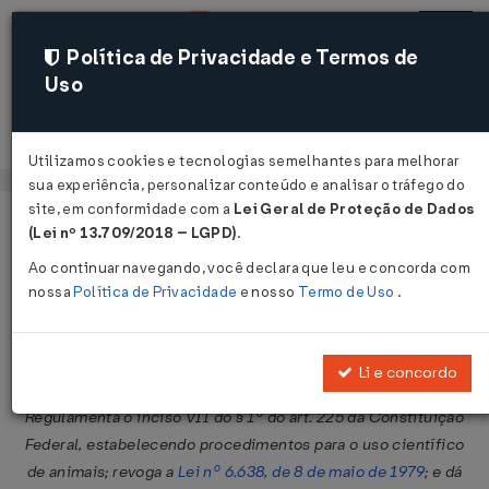
Política de Privacidade e Termos de
Uso
Acessar
Utilizamos cookies e tecnologias semelhantes para melhorar
sua experiência, personalizar conteúdo e analisar o tráfego do
site, em conformidade com a
Lei Geral de Proteção de Dados
Página Inicial
Legislações
Legislação Federal
Voltar
(Lei nº 13.709/2018 – LGPD)
.
Ao continuar navegando, você declara que leu e concorda com
Lei Nº 11794 DE 08/10/2008
nossa
Política de Privacidade
e nosso
Termo de Uso
.
Publicado no DOU em 9 out 2008
Compartilhar:
Li e concordo
Regulamenta o inciso VII do § 1º do art. 225 da Constituição
Federal, estabelecendo procedimentos para o uso científico
de animais; revoga a
Lei nº 6.638, de 8 de maio de 1979
; e dá