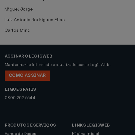
Miguel Jorge
Luiz Antonio Rodrigues Elias
Carlos Minc
ASSINAR O LEGISWEB
Mantenha-se informado e atualizado com o LegisWeb.
COMO ASSINAR
LIGUE GRÁTIS
0800 202 5544
PRODUTOS E SERVIÇOS
LINKS LEGISWEB
Banco de Dados
Página Inicial