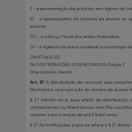
I - a apresentação de projetos em regime de co
II - o desempenho do sistema de ensino no qu
escolar;
III - o esforço fiscal dos entes federados;
IV - a vigência de plano estadual ou municipal d
CAPÍTULO III
DA DISTRIBUIÇÃO DOS RECURSOS Seção I
Disposições Gerais
Art. 8º
A distribuição de recursos que compõem
Municípios, na proporção do número de alunos m
§ 1º Admitir-se-á, para efeito da distribuição
confessionais ou filantrópicas sem fins lucrati
creches para crianças de até 3 (três) anos.
§ 2º As instituições a que se refere o § 1º dest