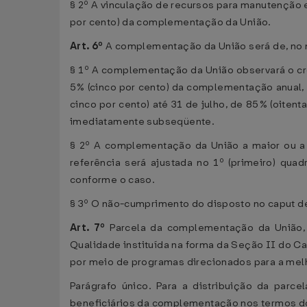
§ 2º A vinculação de recursos para manutenção e
por cento) da complementação da União.
Art. 6º
A complementação da União será de, no mí
§ 1º A complementação da União observará o c
5% (cinco por cento) da complementação anual, 
cinco por cento) até 31 de julho, de 85% (oiten
imediatamente subseqüente.
§ 2º A complementação da União a maior ou a m
referência será ajustada no 1º (primeiro) qu
conforme o caso.
§ 3º O não-cumprimento do disposto no caput d
Art. 7º
Parcela da complementação da União,
Qualidade instituída na forma da Seção II do Cap
por meio de programas direcionados para a melh
Parágrafo único. Para a distribuição da par
beneficiários da complementação nos termos do 