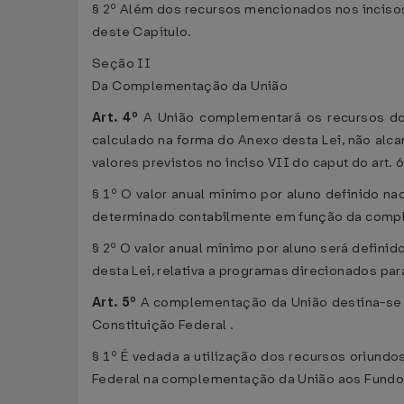
§ 2º Além dos recursos mencionados nos incisos
deste Capítulo.
Seção II
Da Complementação da União
Art. 4º
A União complementará os recursos dos
calculado na forma do Anexo desta Lei, não alc
valores previstos no inciso VII do caput do art.
§ 1º O valor anual mínimo por aluno definido na
determinado contabilmente em função da comp
§ 2º O valor anual mínimo por aluno será defini
desta Lei, relativa a programas direcionados pa
Art. 5º
A complementação da União destina-se e
Constituição Federal .
§ 1º É vedada a utilização dos recursos oriundo
Federal na complementação da União aos Fundo