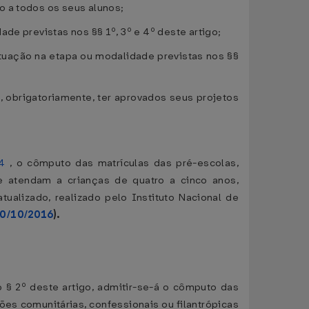
o a todos os seus alunos;
de previstas nos §§ 1º, 3º e 4º deste artigo;
 atuação na etapa ou modalidade previstas nos §§
, obrigatoriamente, ter aprovados seus projetos
4
, o cômputo das matrículas das pré-escolas,
ue atendam a crianças de quatro a cinco anos,
ualizado, realizado pelo Instituto Nacional de
10/10/2016
).
o § 2º deste artigo, admitir-se-á o cômputo das
ões comunitárias, confessionais ou filantrópicas