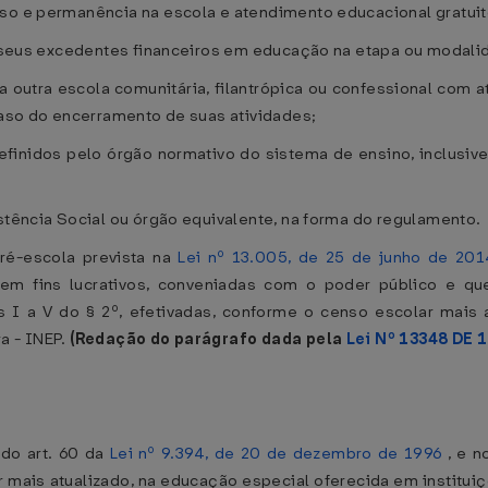
sso e permanência na escola e atendimento educacional gratuit
r seus excedentes financeiros em educação na etapa ou modalida
a outra escola comunitária, filantrópica ou confessional com
 caso do encerramento de suas atividades;
finidos pelo órgão normativo do sistema de ensino, inclusive
istência Social ou órgão equivalente, na forma do regulamento.
pré-escola prevista na
Lei nº 13.005, de 25 de junho de 201
, sem fins lucrativos, conveniadas com o poder público e q
 I a V do § 2º, efetivadas, conforme o censo escolar mais at
a - INEP.
(Redação do parágrafo dada pela
Lei Nº 13348 DE 
 do art. 60 da
Lei nº 9.394, de 20 de dezembro de 1996
, e n
 mais atualizado, na educação especial oferecida em instituiç