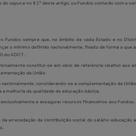
 do caput e no § 1º deste artigo, os Fundos contarão com a 
 Fundos sempre que, no âmbito de cada Estado e no Distrit
ançar o mínimo definido nacionalmente, fixado de forma a que 
 60 do ADCT .
cionalmente constitui-se em valor de referência relativo aos a
lementação da União.
do nacionalmente, considerando-se a complementação da União 
ra a melhoria da qualidade da educação básica.
xclusivamente a assegurar recursos financeiros aos Fundos, a
s da arrecadação da contribuição social do salário-educação a 
s.