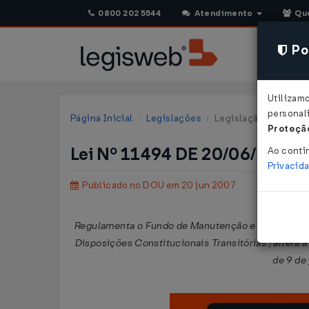
0800 202 5544
Atendimento
Qu
Pol
Utilizam
personali
Página Inicial
Legislações
Legislação Federal
Proteção
Lei Nº 11494 DE 20/06/2007
Ao conti
Privacid
Publicado no DOU em 20 jun 2007
Regulamenta o Fundo de Manutenção e Desenvolvime
Disposições Constitucionais Transitórias ; altera 
de 9 de