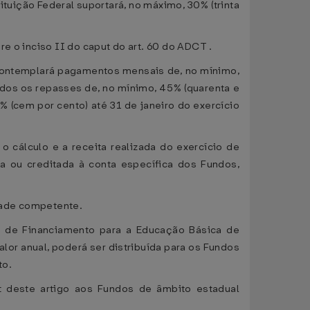
tuição Federal suportará, no máximo, 30% (trinta
e o inciso II do caput do art. 60 do ADCT .
contemplará pagamentos mensais de, no mínimo,
ados os repasses de, no mínimo, 45% (quarenta e
% (cem por cento) até 31 de janeiro do exercício
 cálculo e a receita realizada do exercício de
a ou creditada à conta específica dos Fundos,
dade competente.
l de Financiamento para a Educação Básica de
alor anual, poderá ser distribuída para os Fundos
to.
t deste artigo aos Fundos de âmbito estadual