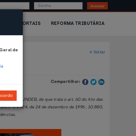
Acessar
IOR
PORTAIS
REFORMA TRIBUTÁRIA
 Geral de
Voltar
de
Compartilhar:
ncordo
cação - FUNDEB, de que trata o art. 60 do Ato das
Leis nºs 9.424, de 24 de dezembro de 1996 , 10.880,
dências.