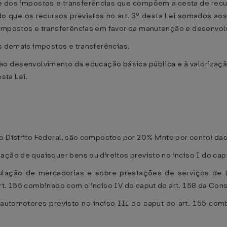
e dos impostos e transferências que compõem a cesta de recu
odo que os recursos previstos no art. 3º desta Lei somados ao
 impostos e transferências em favor da manutenção e desenvol
os demais impostos e transferências.
o desenvolvimento da educação básica pública e à valorizaçã
sta Lei.
 Distrito Federal, são compostos por 20% (vinte por cento) das
ção de quaisquer bens ou direitos previsto no inciso I do capu
culação de mercadorias e sobre prestações de serviços de tr
rt. 155 combinado com o inciso IV do caput do art. 158 da Const
automotores previsto no inciso III do caput do art. 155 com