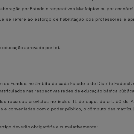
laboração por Estado e respectivos Municípios ou por consórci
e se refere ao esforço de habilitação dos professores e a
e educação aprovado por lei.
 os Fundos, no âmbito de cada Estado e do Distrito Federal, 
atriculados nas respectivas redes de educação básica pública 
 dos recursos previstos no inciso II do caput do art. 60 do 
vos e conveniadas com o poder público, o cômputo das matrícu
e artigo deverão obrigatória e cumulativamente: