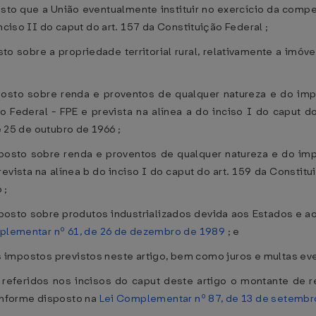
to que a União eventualmente instituir no exercício da compet
nciso II do caput do art. 157 da Constituição Federal ;
o sobre a propriedade territorial rural, relativamente a imóvei
osto sobre renda e proventos de qualquer natureza e do imp
o Federal - FPE e prevista na alínea a do inciso I do caput d
e 25 de outubro de 1966 ;
posto sobre renda e proventos de qualquer natureza e do imp
evista na alínea b do inciso I do caput do art. 159 da Constitu
 ;
osto sobre produtos industrializados devida aos Estados e ao D
plementar nº 61, de 26 de dezembro de 1989
; e
a aos impostos previstos neste artigo, bem como juros e multas e
 referidos nos incisos do caput deste artigo o montante de r
conforme disposto na
Lei Complementar nº 87, de 13 de setembr