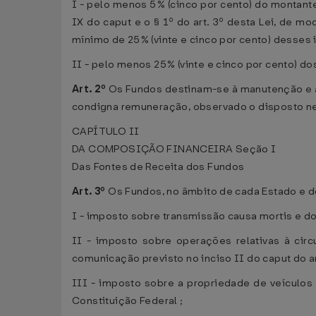
I - pelo menos 5% (cinco por cento) do montant
IX do caput e o § 1º do art. 3º desta Lei, de m
mínimo de 25% (vinte e cinco por cento) desses
II - pelo menos 25% (vinte e cinco por cento) d
Art. 2º
Os Fundos destinam-se à manutenção e a
condigna remuneração, observado o disposto ne
CAPÍTULO II
DA COMPOSIÇÃO FINANCEIRA Seção I
Das Fontes de Receita dos Fundos
Art. 3º
Os Fundos, no âmbito de cada Estado e do
I - imposto sobre transmissão causa mortis e doa
II - imposto sobre operações relativas à cir
comunicação previsto no inciso II do caput do a
III - imposto sobre a propriedade de veículos 
Constituição Federal ;