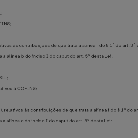
L;
OFINS;
tivos às contribuições de que trata a alínea f do § 1º do art. 3º 
 a alínea b do inciso I do caput do art. 5º desta Lei:
SLL;
elativos à COFINS;
, relativos às contribuições de que trata a alínea f do § 1º do ar
 a alínea c do inciso I do caput do art. 5º desta Lei: