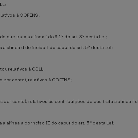
LL;
relativos à COFINS;
de que trata a alínea f do § 1º do art. 3º desta Lei;
 a alínea d do inciso I do caput do art. 5º desta Lei:
o), relativos à CSLL;
s por cento), relativos à COFINS;
 por cento), relativos às contribuições de que trata a alínea f do
 a alínea a do inciso II do caput do art. 5º desta Lei: