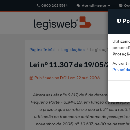
0800 202 5544
Atendimento
Qu
Pol
Utilizam
personali
Página Inicial
Legislações
Legislação Federal
Proteção
Lei nº 11.307 de 19/05/2006
Ao conti
Privacid
Publicado no DOU em 22 mai 2006
Altera as Leis nºs 9.317, de 5 de dezembro de 19
Pequeno Porte - SIMPLES, em função da alteração 
o prazo a que se refere o seu art. 2º para reu
utilização no transporte autônomo de passageiros
novembro de 2005; nº 10.637, de 30 de dezembro 