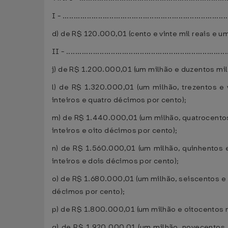
I - ..........................................................................
d) de R$ 120.000,01 (cento e vinte mil reais e u
II - ........................................................................
j) de R$ 1.200.000,01 (um milhão e duzentos mil 
l) de R$ 1.320.000,01 (um milhão, trezentos e 
inteiros e quatro décimos por cento);
m) de R$ 1.440.000,01 (um milhão, quatrocentos 
inteiros e oito décimos por cento);
n) de R$ 1.560.000,01 (um milhão, quinhentos e
inteiros e dois décimos por cento);
o) de R$ 1.680.000,01 (um milhão, seiscentos e o
décimos por cento);
p) de R$ 1.800.000,01 (um milhão e oitocentos mi
q) de R$ 1.920.000,01 (um milhão, novecentos e