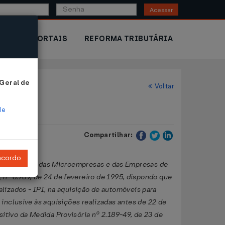
Acessar
IOR
PORTAIS
REFORMA TRIBUTÁRIA
 Geral de
Voltar
de
Compartilhar:
ncordo
Contribuições das Microempresas e das Empresas de
; nº 8.989, de 24 de fevereiro de 1995, dispondo que
alizados - IPI, na aquisição de automóveis para
inclusive às aquisições realizadas antes de 22 de
itivo da Medida Provisória nº 2.189-49, de 23 de