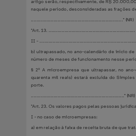
artigo serão, respectivamente, de R$ 20.000,00
naquele período, desconsideradas as frações 
....................................................................." (NR)
"Art. 13. .................................................................
II - ........................................................................
b) ultrapassado, no ano-calendário de início de
número de meses de funcionamento nesse perí
§ 2º A microempresa que ultrapassar, no ano-
quarenta mil reais) estará excluída do Simpl
porte.
......................................................................" (NR)
"Art. 23. Os valores pagos pelas pessoas jurídic
I - no caso de microempresas:
a) em relação à faixa de receita bruta de que trata