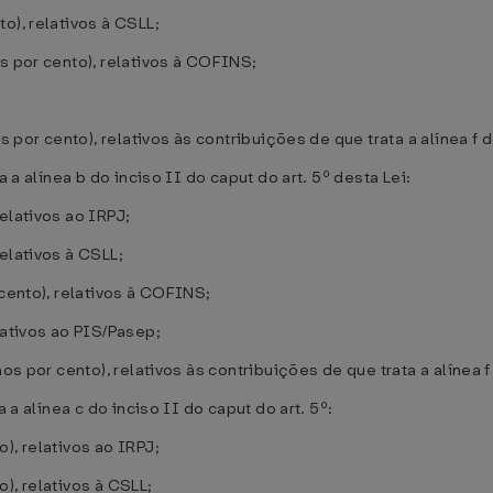
o), relativos à CSLL;
s por cento), relativos à COFINS;
 por cento), relativos às contribuições de que trata a alínea f do
a a alínea b do inciso II do caput do art. 5º desta Lei:
elativos ao IRPJ;
elativos à CSLL;
 cento), relativos à COFINS;
lativos ao PIS/Pasep;
os por cento), relativos às contribuições de que trata a alínea f 
 a alínea c do inciso II do caput do art. 5º:
), relativos ao IRPJ;
), relativos à CSLL;