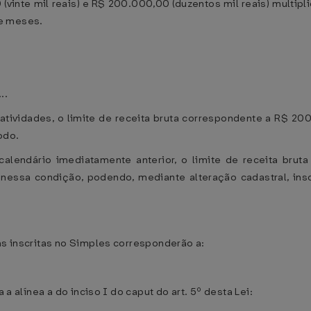
 (vinte mil reais) e R$ 200.000,00 (duzentos mil reais) mult
de meses.
...
 atividades, o limite de receita bruta correspondente a R$ 20
odo.
calendário imediatamente anterior, o limite de receita bru
es nessa condição, podendo, mediante alteração cadastral, i
as inscritas no Simples corresponderão a:
 a alínea a do inciso I do caput do art. 5º desta Lei: