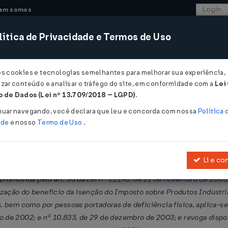
em somos
ítica de Privacidade e Termos de Uso
CONSULTORIA
SISTEMAS
COMÉRCIO EXTER
os cookies e tecnologias semelhantes para melhorar sua experiência,
zar conteúdo e analisar o tráfego do site, em conformidade com a
Lei
 de Dados (Lei nº 13.709/2018 – LGPD)
.
nuar navegando, você declara que leu e concorda com nossa
Política 
ade
e nosso
Termo de Uso
.
Li e co
96, que institui o Sistema Integrado de Pagamento de Impostos e 
promovida pelo art. 33 da
Lei nº 11.196, de 21 de novembro de 2005
tilização do benefício da isenção do Imposto sobre Produtos Industri
, bem como por pessoas portadoras de deficiência física, aplica-se 
de 2002; e nº 10.833, de 29 de dezembro de 2003; e revoga dispos