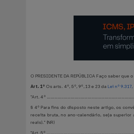
O PRESIDENTE DA REPÚBLICA Faço saber que o Co
Art. 1º
Os arts. 4º, 5º, 9º, 13 e 23 da
Lei nº 9.317
"Art. 4º ..................................................................
§ 4º Para fins do disposto neste artigo, os c
receita bruta, no ano-calendário, seja superior
reais)." (NR)
"Art. 5º ..................................................................