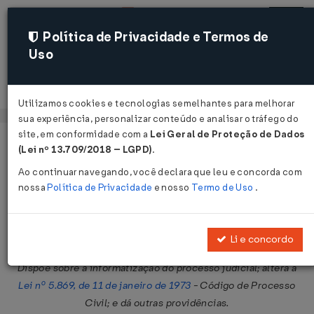
Política de Privacidade e Termos de
Uso
Acessar
Utilizamos cookies e tecnologias semelhantes para melhorar
sua experiência, personalizar conteúdo e analisar o tráfego do
site, em conformidade com a
Lei Geral de Proteção de Dados
Página Inicial
Legislações
Legislação Federal
Voltar
(Lei nº 13.709/2018 – LGPD)
.
Ao continuar navegando, você declara que leu e concorda com
Lei Nº 11419 DE 19/12/2006
nossa
Política de Privacidade
e nosso
Termo de Uso
.
Publicado no DOU em 20 dez 2006
Compartilhar:
Li e concordo
Dispõe sobre a informatização do processo judicial; altera a
Lei nº 5.869, de 11 de janeiro de 1973
- Código de Processo
Civil; e dá outras providências.