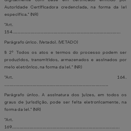
Autoridade Certificadora credenciada, na forma da lei
específica." (NR)
"Art.
154....................................................................................
Parágrafo único. (Vetado). (VETADO)
§ 2º Todos os atos e termos do processo podem ser
produzidos, transmitidos, armazenados e assinados por
meio eletrônico, na forma da lei." (NR)
"Art. 164.
.................................................................................
Parágrafo único. A assinatura dos juízes, em todos os
graus de jurisdição, pode ser feita eletronicamente, na
forma da lei." (NR)
"Art.
169....................................................................................