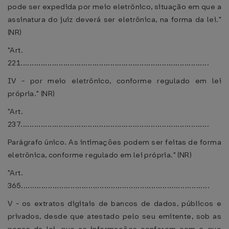
pode ser expedida por meio eletrônico, situação em que a
assinatura do juiz deverá ser eletrônica, na forma da lei."
(NR)
"Art.
221....................................................................................
IV - por meio eletrônico, conforme regulado em lei
própria." (NR)
"Art.
237....................................................................................
Parágrafo único. As intimações podem ser feitas de forma
eletrônica, conforme regulado em lei própria." (NR)
"Art.
365....................................................................................
V - os extratos digitais de bancos de dados, públicos e
privados, desde que atestado pelo seu emitente, sob as