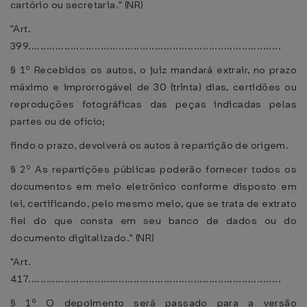
cartório ou secretaria." (NR)
"Art.
399....................................................................................
§ 1º Recebidos os autos, o juiz mandará extrair, no prazo
máximo e improrrogável de 30 (trinta) dias, certidões ou
reproduções fotográficas das peças indicadas pelas
partes ou de ofício;
findo o prazo, devolverá os autos à repartição de origem.
§ 2º As repartições públicas poderão fornecer todos os
documentos em meio eletrônico conforme disposto em
lei, certificando, pelo mesmo meio, que se trata de extrato
fiel do que consta em seu banco de dados ou do
documento digitalizado." (NR)
"Art.
417....................................................................................
§ 1º O depoimento será passado para a versão