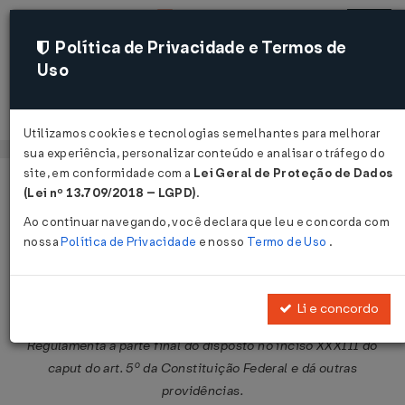
Política de Privacidade e Termos de
Uso
Acessar
Utilizamos cookies e tecnologias semelhantes para melhorar
sua experiência, personalizar conteúdo e analisar o tráfego do
site, em conformidade com a
Lei Geral de Proteção de Dados
Página Inicial
Legislações
Legislação Federal
Voltar
(Lei nº 13.709/2018 – LGPD)
.
Ao continuar navegando, você declara que leu e concorda com
Lei nº 11.111 de 05/05/2005
nossa
Política de Privacidade
e nosso
Termo de Uso
.
Compartilhar:
Li e concordo
Regulamenta a parte final do disposto no inciso XXXIII do
caput do art. 5º da Constituição Federal e dá outras
providências.