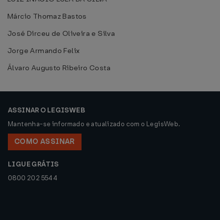
Márcio Thomaz Bastos
José Dirceu de Oliveira e Silva
Jorge Armando Felix
Álvaro Augusto Ribeiro Costa
ASSINAR O LEGISWEB
Mantenha-se informado e atualizado com o LegisWeb.
COMO ASSINAR
LIGUE GRÁTIS
0800 202 5544