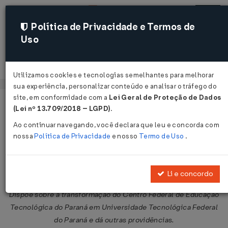
Política de Privacidade e Termos de
Uso
Acessar
Utilizamos cookies e tecnologias semelhantes para melhorar
sua experiência, personalizar conteúdo e analisar o tráfego do
site, em conformidade com a
Lei Geral de Proteção de Dados
Página Inicial
Legislações
Legislação Federal
Voltar
(Lei nº 13.709/2018 – LGPD)
.
Ao continuar navegando, você declara que leu e concorda com
Lei nº 11.184 de 07/10/2005
nossa
Política de Privacidade
e nosso
Termo de Uso
.
Publicado no DOU em 10 out 2005
Compartilhar:
Li e concordo
Dispõe sobre a transformação do Centro Federal de Educação
Tecnológica do Paraná em Universidade Tecnológica Federal
do Paraná e dá outras providências.