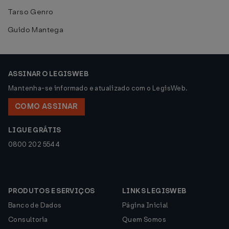
Tarso Genro
Guido Mantega
ASSINAR O LEGISWEB
Mantenha-se informado e atualizado com o LegisWeb.
COMO ASSINAR
LIGUE GRÁTIS
0800 202 5544
PRODUTOS E SERVIÇOS
LINKS LEGISWEB
Banco de Dados
Página Inicial
Consultoria
Quem Somos