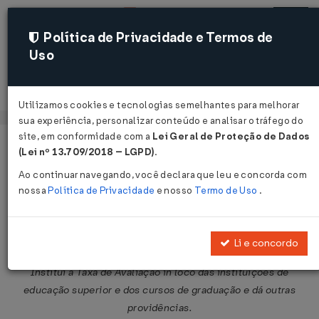
Política de Privacidade e Termos de
Uso
Acessar
Utilizamos cookies e tecnologias semelhantes para melhorar
sua experiência, personalizar conteúdo e analisar o tráfego do
site, em conformidade com a
Lei Geral de Proteção de Dados
Página Inicial
Legislações
Legislação Federal
Voltar
(Lei nº 13.709/2018 – LGPD)
.
Ao continuar navegando, você declara que leu e concorda com
Lei nº 10.870 de 19/05/2004
nossa
Política de Privacidade
e nosso
Termo de Uso
.
Publicado no DOU em 20 mai 2004
Compartilhar:
Li e concordo
Institui a Taxa de Avaliação in loco das instituições de
educação superior e dos cursos de graduação e dá outras
providências.