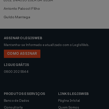
LUIZ INÁCIO LULA DA SILVA
Antonio Palocci Filho
Guido Mantega
ASSINAR O LEGISWEB
Mantenha-se informado e atualizado com o LegisWeb.
COMO ASSINAR
LIGUE GRÁTIS
0800 202 5544
PRODUTOS E SERVIÇOS
LINKS LEGISWEB
Banco de Dados
Página Inicial
Consultoria
Quem Somos