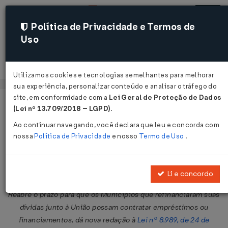
Política de Privacidade e Termos de
Uso
Acessar
Utilizamos cookies e tecnologias semelhantes para melhorar
sua experiência, personalizar conteúdo e analisar o tráfego do
site, em conformidade com a
Lei Geral de Proteção de Dados
Página Inicial
Legislações
Legislação Federal
Voltar
(Lei nº 13.709/2018 – LGPD)
.
Ao continuar navegando, você declara que leu e concorda com
Lei nº 10.690 de 16/06/2003
nossa
Política de Privacidade
e nosso
Termo de Uso
.
Publicado no DOU em 17 jun 2003
Compartilhar:
Li e concordo
Reabre o prazo para que os Municípios que refinanciaram suas
dívidas junto à União possam contratar empréstimos ou
financiamentos, dá nova redação à
Lei nº 8.989, de 24 de